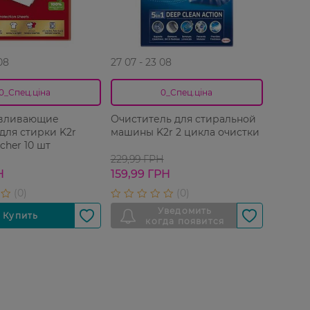
08
27 07 - 23 08
0_Спец.ціна
0_Спец.ціна
авливающие
Очиститель для стиральной
для стирки K2r
машины K2r 2 цикла очистки
cher 10 шт
229,99 ГРН
Н
159,99 ГРН