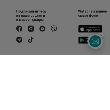
Подписывайтесь
Watsons в вашем
на наши соцсети
смартфоне
и мессенджеры
x