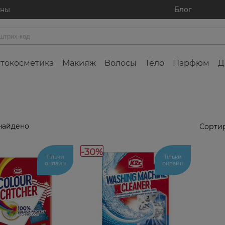
ины
Блог
токосметика
Макияж
Волосы
Тело
Парфюм
Д
найдено
Сортир
-30%
Тільки
Тільки
онлайн
онлайн