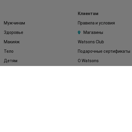
Клиентам
Мужчинам
Правила и условия
Здоровье
Магазины
Макияж
Watsons Club
Тело
Подарочные сертификаты
Детям
О Watsons
Волосы
Карьера в Watsons
Дерматокосметика
Контакты
Блог
Оплата и доставка
FAQ
Политика
конфиденциальности
Публичная оферта