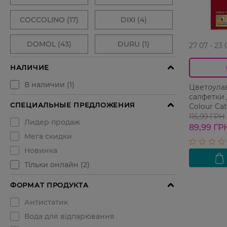
27 07 - 23 
Цветоул
салфетки 
Colour Cat
115,99 ГРН
89,99 ГР