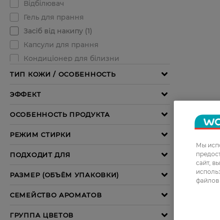
Мы испо
предос
сайт, в
использ
файлов 