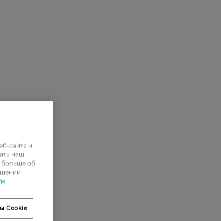
еб-сайта и
ать наш
ь больше об
ошении
ти
ы Cookie