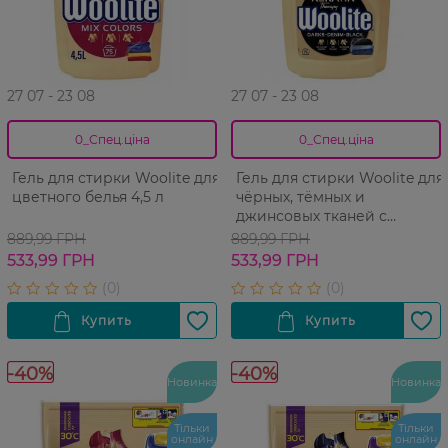
27 07 - 23 08
27 07 - 23 08
0_Спец.ціна
0_Спец.ціна
Гель для стирки Woolite для
Гель для стирки Woolite для
цветного белья 4,5 л
чёрных, тёмных и
джинсовых тканей с
кератином 4,5 л
889,99 ГРН
889,99 ГРН
533,99 ГРН
533,99 ГРН
-40%
-40%
Новинка
Новинка
Тільки
Тільки
онлайн
онлайн