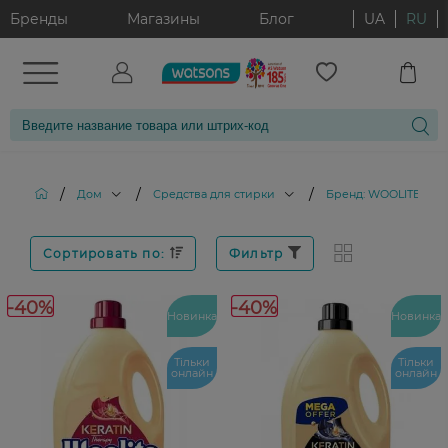
Бренды
Магазины
Блог
UA
RU
/
/
/
Дом
Средства для стирки
Бренд: WOOLITE
Сортировать по:
Фильтр
-40%
-40%
Новинка
Новинка
Тільки
Тільки
онлайн
онлайн