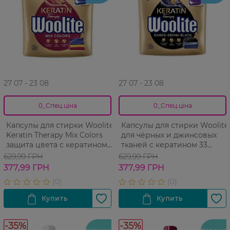
27 07 - 23 08
27 07 - 23 08
0_Спец.ціна
0_Спец.ціна
Капсулы для стирки Woolite
Капсулы для стирки Woolite
Keratin Therapy Mix Colors
для чёрных и джинсовых
защита цвета с кератином
тканей с кератином 33
33 шт
стирки
629,99 ГРН
629,99 ГРН
377,99 ГРН
377,99 ГРН
-35%
-35%
Новинка
Новинка