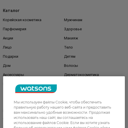
Каталог
Корейская косметика
Мужчинам
Парфюмерия
Здоровье
Акции
Макияж
Лицо
Тело
Подарки
Детям
Дом
Волосы
Аксессуары
Дерматокосметика
Бренды
Клиентам
Мы используем файлы Cookie, чтобы обеспечить
правильную работу нашего веб-сайта и предоставить
Правила и условия
Магазины
вам максимально удобные возможности. Продолжая
использовать наш сайт, вы соглашаетесь на
Watsons Club
Подарочные сертификаты
использование файлов Cookie. Если вы хотите узнать
больше об использовании нами файлов Cookie и/или