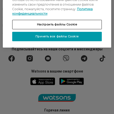
О Watsons
Карьера в Watsons
изменить свои предпочтения в отношении файлов
Cookie, пожалуйста, посетите страницу
Политика
Контакты
Блог
конфиденциальности
Оплата и доставка
FAQ
Настроить файлы Cookie
Политика конфиденциальности
Публичная оферта
СМИ о нас
Возврат заказа
Принять все файлы Cookie
Подписывайтесь
на наши соцсети
и мессенджеры
Watsons в вашем смартфоне
Горячая линия