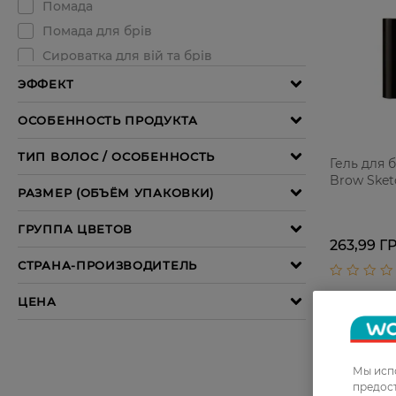
Гель для 
Brow Sketc
263,99 Г
Мы испо
предос