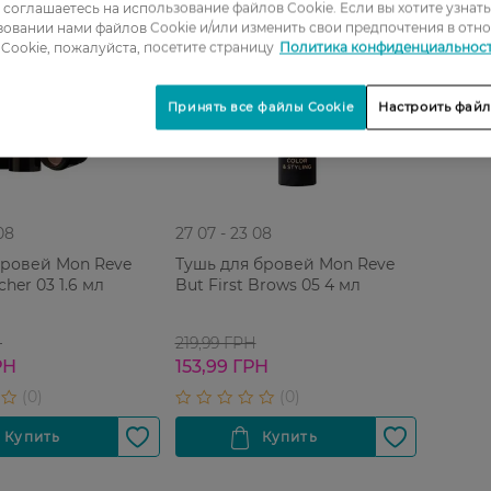
ы соглашаетесь на использование файлов Cookie. Если вы хотите узнат
овании нами файлов Cookie и/или изменить свои предпочтения в отн
Cookie, пожалуйста, посетите страницу
Политика конфиденциальнос
Принять все файлы Cookie
Настроить файл
08
27 07 - 23 08
бровей Mon Reve
Тушь для бровей Mon Reve
her 03 1.6 мл
But First Brows 05 4 мл
Н
219,99 ГРН
РН
153,99 ГРН