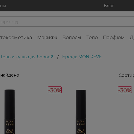
ины
Блог
токосметика
Макияж
Волосы
Тело
Парфюм
Д
Гель и тушь для бровей
Бренд: MON REVE
/
 найдено
Сортир
-30%
-30%