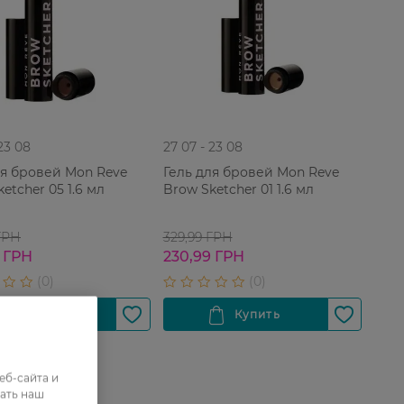
 23 08
27 07 - 23 08
ля бровей Mon Reve
Гель для бровей Mon Reve
etcher 05 1.6 мл
Brow Sketcher 01 1.6 мл
ГРН
329,99 ГРН
 ГРН
230,99 ГРН
еб-сайта и
ать наш