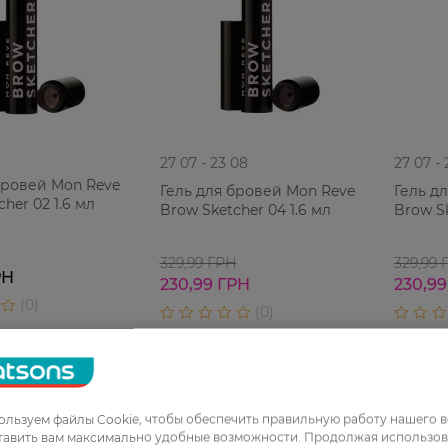
27 07 - 23 08
27 07 -
бровей Mon Reve
Гель для бровей Mon Reve
Гель д
her 02 1.6 мл
Brow Sketcher 04 1.6 мл
Brow Sk
329,99 ГРН
329,99 
РН
230,99 ГРН
230,99
-30%
Финальная
льзуем файлы Cookie, чтобы обеспечить правильную работу нашего в
распродажа
тавить вам максимально удобные возможности. Продолжая использов