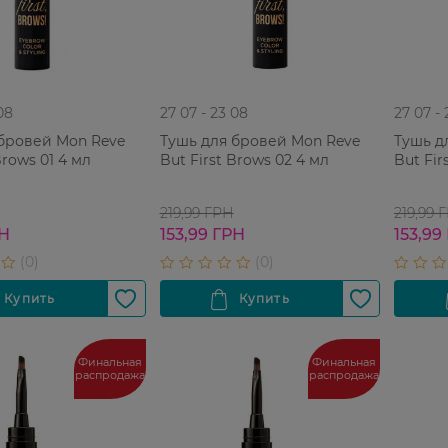
08
27 07 - 23 08
27 07 -
бровей Mon Reve
Тушь для бровей Mon Reve
Тушь д
Brows 01 4 мл
But First Brows 02 4 мл
But Fir
219,99 ГРН
219,99 
РН
153,99 ГРН
153,99
Финальная
Финальная
распродажа
распродажа