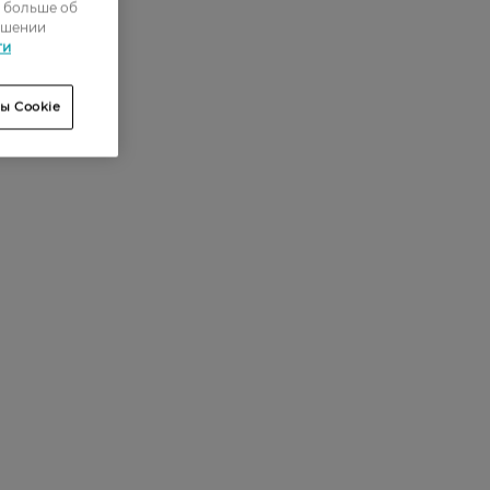
ь больше об
ошении
ти
ы Cookie