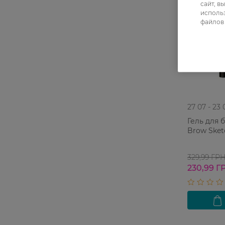
сайт, в
использ
файлов 
27 07 - 23 
Гель для 
Brow Sketc
329,99 ГР
230,99 Г