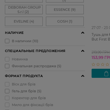
27 07 - 23 
Тушь для 
But First 
219,99 ГРН
153,99 Г