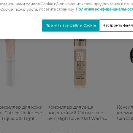
овании нами файлов Cookie и/или изменить свои предпочтения в отн
Cookie, пожалуйста, посетите страницу
Политика конфиденциальнос
Принять все файлы Cookie
Настроить файл
онсиллер для кожи
Консиллер для лица
Консил
з Catrice Under Eye
водостойкий Catrice True
кремов
 Liquid 010 Light
Skin High Cover 020 Warm
Camoufl
л
Beige 5 мл