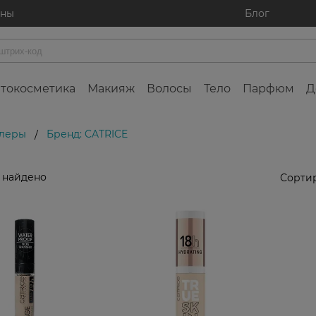
ины
Блог
токосметика
Макияж
Волосы
Тело
Парфюм
Д
леры
Бренд: CATRICE
/
 найдено
Сортир