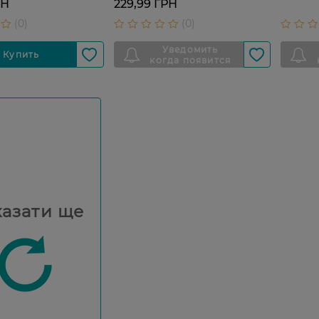
РН
229,99 ГРН
азати ще