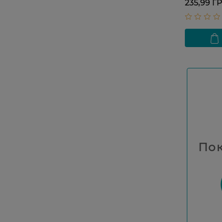
235,99 Г
Пок