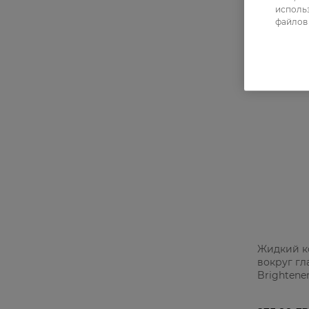
использ
файлов 
Жидкий к
вокруг гла
Brightener
Rose 10 м