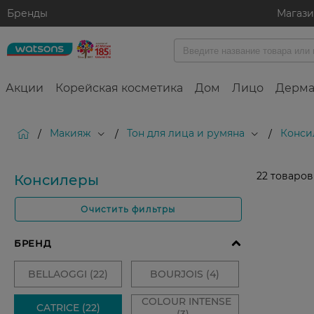
Бренды
Магаз
Акции
Корейская косметика
Дом
Лицо
Дерма
Макияж
Тон для лица и румяна
Конси
/
/
/
22
товаров
Консилеры
Очистить фильтры