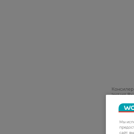
Консилер-
Instant B
215,99 Г
Мы испо
предос
сайт, в