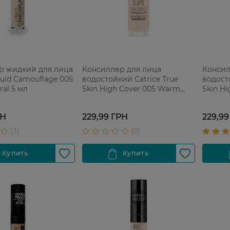
р жидкий для лица
Консиллер для лица
Консил
quid Camouflage 005
водостойкий Catrice True
водост
ral 5 мл
Skin High Cover 005 Warm
Skin Hi
Macadamia 5 мл
Cashme
РН
229,99 ГРН
229,99