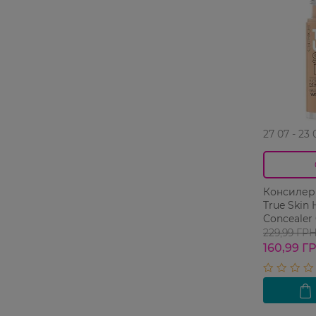
27 07 - 23 
Консилер 
True Skin 
Concealer 
водостойк
229,99 ГР
160,99 Г