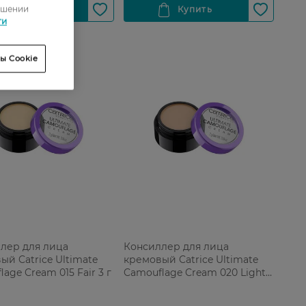
ошении
ти
ы Cookie
лер для лица
Консиллер для лица
ый Catrice Ultimate
кремовый Catrice Ultimate
age Cream 015 Fair 3 г
Camouflage Cream 020 Light
Beige 3 г