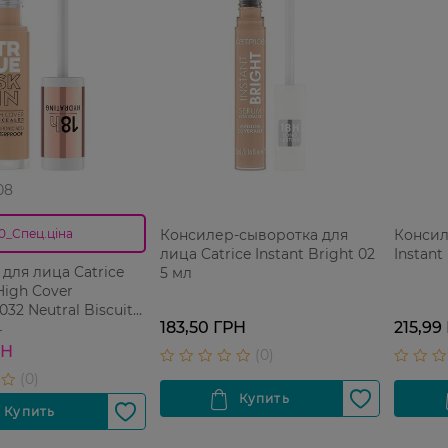
08
Консилер-сыворотка для
Консил
0_Спец.ціна
лица Catrice Instant Bright 02
Instant
для лица Catrice
5 мл
High Cover
032 Neutral Biscuit
183,50 ГРН
215,99
ий 4.5 мл
Н
РН