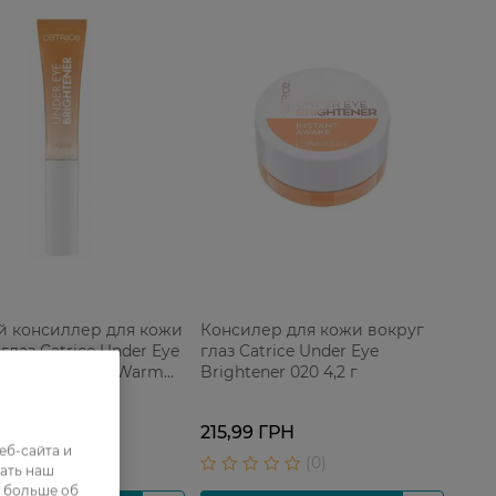
 консиллер для кожи
Консилер для кожи вокруг
глаз Catrice Under Eye
глаз Catrice Under Eye
ener Liquid 020 Warm
Brightener 020 4,2 г
0 мл
 ГРН
215,99 ГРН
еб-сайта и
ать наш
ь больше об