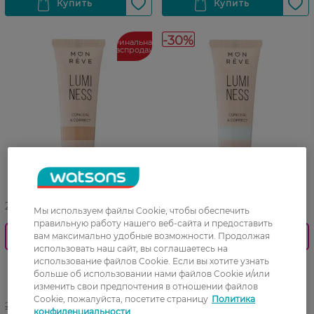
-30%
Финальная
распродажа
27 07 - 23 08
27 07 - 23 08
Мы используем файлы Cookie, чтобы обеспечить
правильную работу нашего веб-сайта и предоставить
вам максимально удобные возможности. Продолжая
0_Спец.ціна
0_Спец.ціна
использовать наш сайт, вы соглашаетесь на
использование файлов Cookie. Если вы хотите узнать
Консилер для лица Mon
Консилер для лица Mon
больше об использовании нами файлов Cookie и/или
Reve Luminess 104 10 мл
Reve Luminess 106 10 мл
изменить свои предпочтения в отношении файлов
Cookie, пожалуйста, посетите страницу
Политика
219,99 ГРН
235,99 ГРН
конфиденциальности