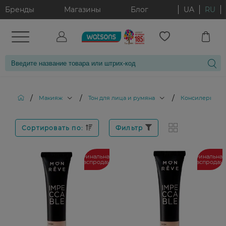
Бренды
Магазины
Блог
UA
RU
/
/
/
/
Макияж
Тон для лица и румяна
Консилеры
Сортировать по:
Фильтр
Финальная
Финальная
распродажа
распродаж