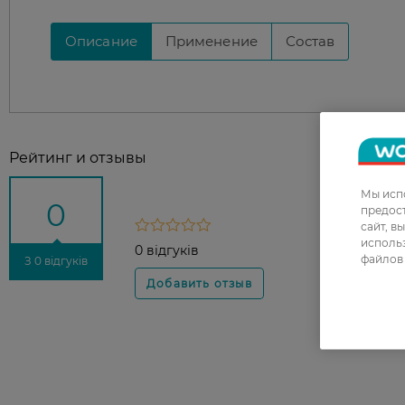
Описание
Применение
Состав
Рейтинг и отзывы
Мы испо
0
предос
сайт, в
использ
0 відгуків
файлов 
З 0 відгуків