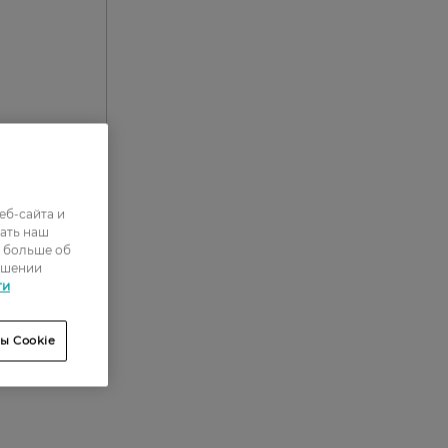
еб-сайта и
0
ать наш
ь больше об
0
ошении
0
ти
0
ы Cookie
0