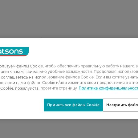
льзуем файлы Cookie, чтобы обеспечить правильную работу нашего в
1
тавить вам максимально удобные возможности. Продолжая использов
ы соглашаетесь на использование файлов Cookie. Если вы хотите узнат
2
овании нами файлов Cookie и/или изменить свои предпочтения в отн
3
Cookie, пожалуйста, посетите страницу
Политика конфиденциальнос
4
Принять все файлы Cookie
Настроить файл
5