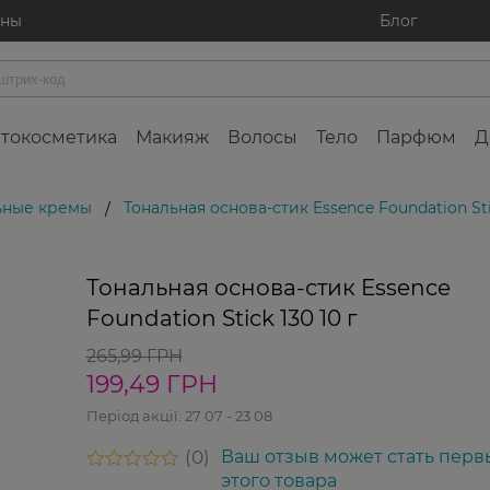
ины
Блог
токосметика
Макияж
Волосы
Тело
Парфюм
Д
ьные кремы
Тональная основа-стик Essence Foundation Stic
/
-25%
Тональная основа-стик Essence
Foundation Stick 130 10 г
265,99 ГРН
199,49 ГРН
Період акції:
27 07 - 23 08
0
Ваш отзыв может стать перв
этого товара