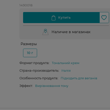
1490018
Наличие в магазинах
Размеры
10 г
Формат продукта:
Тональний крем
Страна-производитель:
Італія
Особенность продукта:
Підходить для веганів
Эффект:
Вирівнювання тону