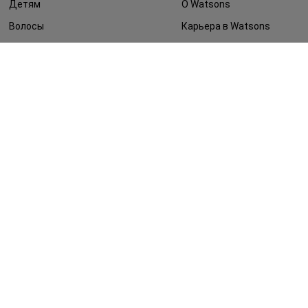
Детям
О Watsons
Волосы
Карьера в Watsons
Дерматокосметика
Контакты
Блог
Оплата и доставка
FAQ
Политика
конфиденциальности
Публичная оферта
СМИ о нас
Возврат заказа
©2014 - 2026. Условия использования сайта