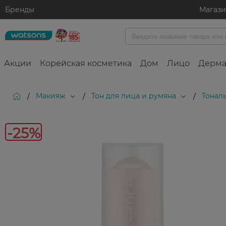
Бренды
Магаз
Акции
Корейская косметика
Дом
Лицо
Дерма
Макияж
Тон для лица и румяна
Тонал
/
/
/
-25%