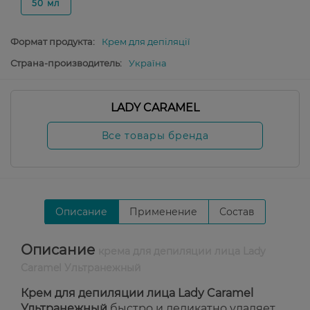
50 мл
Формат продукта:
Крем для депіляції
Страна-производитель:
Україна
LADY CARAMEL
Все товары бренда
Описание
Применение
Состав
Описание
крема для депиляции лица Lady
Caramel Ультранежный
Крем для депиляции лица Lady Caramel
Ультранежный
быстро и деликатно удаляет