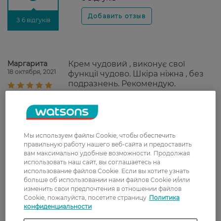
З 6 відгуків
Маргарита
Крем чудовий , виконує свої
18 октября, 2021
функції чудово. Шкіра ніжна , без
подразнень. Рекомендую.
Сергій
Неплохой крем. Удобно
24 августа, 2021
пользоваться.
Мы используем файлы Cookie, чтобы обеспечить
Оксана
Хороший крем, зручний у
правильную работу нашего веб-сайта и предоставить
2 июля, 2021
вам максимально удобные возможности. Продолжая
використанні.
использовать наш сайт, вы соглашаетесь на
использование файлов Cookie. Если вы хотите узнать
больше об использовании нами файлов Cookie и/или
Уляна
Ніжно та легко видаляє
изменить свои предпочтения в отношении файлов
6 декабря, 2020
Cookie, пожалуйста, посетите страницу
Политика
конфиденциальности