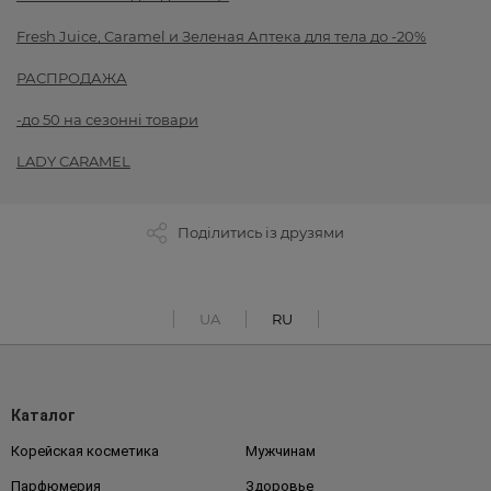
Fresh Juice, Caramel и Зеленая Аптека для тела до -20%
РАСПРОДАЖА
-до 50 на сезонні товари
LADY CARAMEL
Поділитись із друзями
UA
RU
Каталог
Корейская косметика
Мужчинам
Парфюмерия
Здоровье