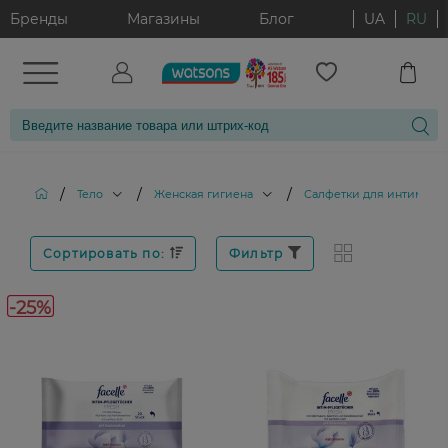
Бренды
Магазины
Блог
UA
RU
/
/
/
Тело
Женская гигиена
Салфетки для интимной
Сортировать по:
Фильтр
-25%