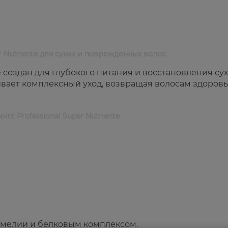
er Nutriente для сухих и поврежденных волос
te создан для глубокого питания и восстановления сух
вает комплексный уход, возвращая волосам здоровь
int Professional Super Nutriente
амелии и белковым комплексом.