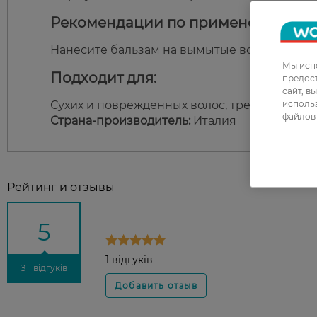
Рекомендации по применению:
Нанесите бальзам на вымытые волосы по все
Мы испо
Подходит для:
предос
сайт, в
использ
Сухих и поврежденных волос, требующих гл
файлов 
Страна-производитель:
Италия
Рейтинг и отзывы
5
1 відгуків
З 1 відгуків