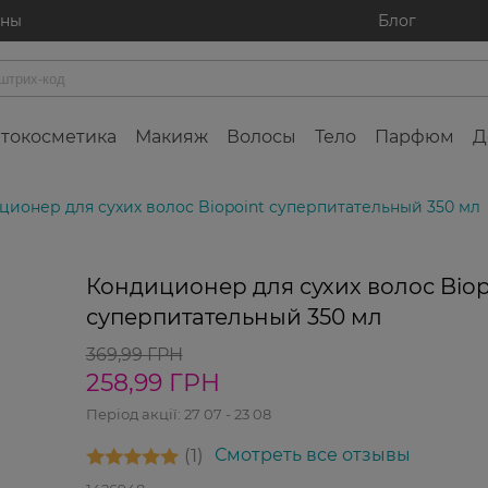
ины
Блог
токосметика
Макияж
Волосы
Тело
Парфюм
Д
ционер для сухих волос Biopoint суперпитательный 350 мл
-30%
Кондиционер для сухих волос Biop
суперпитательный 350 мл
369,99 ГРН
258,99 ГРН
Період акції:
27 07 - 23 08
1
Смотреть все отзывы