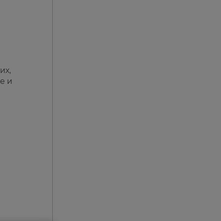
их,
е и