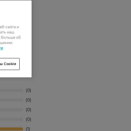
йте.
еб-сайта и
ать наш
ь больше об
ошении
ти
ы Cookie
0
0
0
0
1