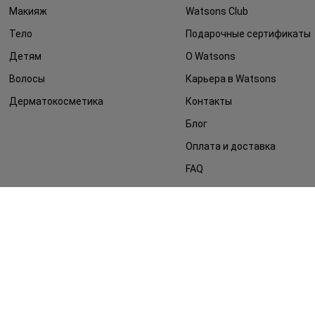
Макияж
Watsons Club
Тело
Подарочные сертификаты
Детям
О Watsons
Волосы
Карьера в Watsons
Дерматокосметика
Контакты
Блог
Оплата и доставка
FAQ
Политика
конфиденциальности
Публичная оферта
СМИ о нас
Возврат заказа