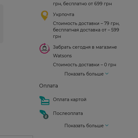
грн, бесплатно от 699 грн
Укрпочта
Стоимость доставки – 79 грн,
бесплатная доставка от – 599
грн
Забрать сегодня в магазине
Watsons
Стоимость доставки – 0 грн
Стоимость доставки – 99 грн, бесплатная доставка от – 699 грн
Доставка курьером новой почты
Стоимость доставки - 150 грн (до подъезда)
Показать больше
Оплата
Оплата картой
Послеоплата
Показать больше