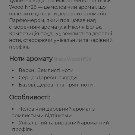
Туалетна вода The Master Perfumer Black
Wood N°28 — це чоловічий аромат, що
належить до групи деревних ароматів.
Парфюмером, який працював над
створенням аромату, є Ніколя Больє.
Композиція поєднує землисті та деревні
ноти, створюючи унікальний та чарівний
профіль.
Ноти аромату
Black Wood N°28
Верхні: Землисті ноти
Серце: Деревні акорди
Базові: Деревні та пряні ноти
Особливості:
Чоловічий деревний аромат з
землистими відтінками.
Унікальний та виразний ароматний
профіль.