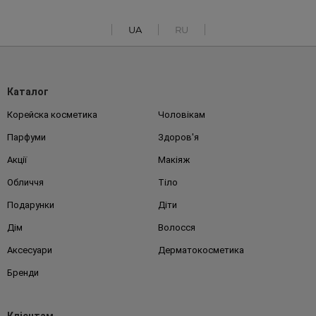
UA
RU
Каталог
Корейска косметика
Чоловікам
Парфуми
Здоров'я
Акції
Макіяж
Обличчя
Тіло
Подарунки
Діти
Дім
Волосся
Аксесуари
Дерматокосметика
Бренди