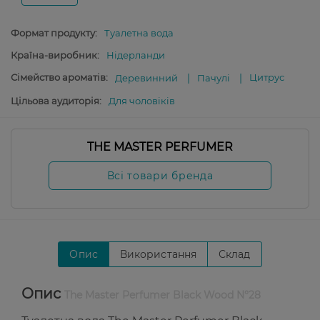
Формат продукту:
Туалетна вода
Країна-виробник:
Нідерланди
Сімейство ароматів:
Цитрус
Деревинний
Пачулі
Цільова аудиторія:
Для чоловіків
THE MASTER PERFUMER
Всі товари бренда
Опис
Використання
Склад
Опис
The Master Perfumer Black Wood N°28