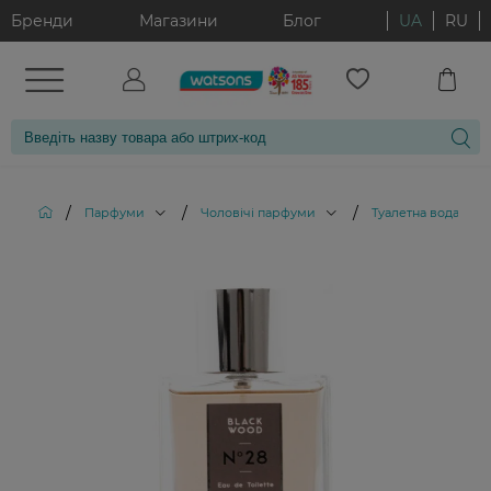
Бренди
Магазини
Блог
UA
RU
/
/
/
/
Парфуми
Чоловічі парфуми
Туалетна вода