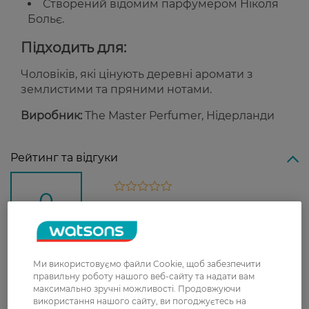
Створений відомим парфумером Ніколя
Больє.
Підходить для:
Чоловіків, які цінують деревні аромати з
землистими та пряними нотами.
Виробник:
The Master Perfumer, Нідерланди
Рейтинг та відгуки
0
0 відгуків
З 0 відгуків
Ми використовуємо файли Cookie, щоб забезпечити
Доставка
правильну роботу нашого веб-сайту та надати вам
максимально зручні можливості. Продовжуючи
використання нашого сайту, ви погоджуєтесь на
Нова пошта