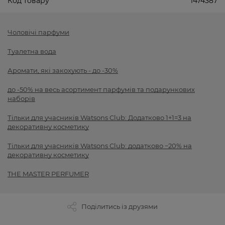
Код товару
1474387
Чоловічі парфуми
Туалетна вода
Аромати, які закохують - до -30%
до -50% на весь асортимент парфумів та подарункових
наборів
Тільки для учасників Watsons Club: Додатково 1+1=3 на
декоративну косметику
Тільки для учасників Watsons Club: додатково −20% на
декоративну косметику
THE MASTER PERFUMER
Поділитись із друзями