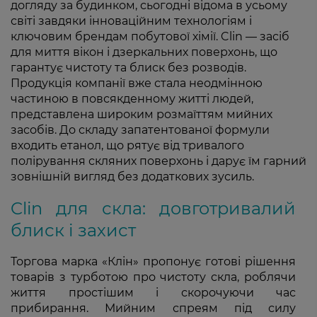
догляду за будинком, сьогодні відома в усьому
світі завдяки інноваційним технологіям і
ключовим брендам побутової хімії. Clin — засіб
для миття вікон і дзеркальних поверхонь, що
гарантує чистоту та блиск без розводів.
Продукція компанії вже стала неодмінною
частиною в повсякденному житті людей,
представлена широким розмаїттям мийних
засобів. До складу запатентованої формули
входить етанол, що рятує від тривалого
полірування скляних поверхонь і дарує їм гарний
зовнішній вигляд без додаткових зусиль.
Clin для скла: довготривалий
блиск і захист
Торгова марка «Клін» пропонує готові рішення
товарів з турботою про чистоту скла, роблячи
життя простішим і скорочуючи час
прибирання. Мийним спреям під силу