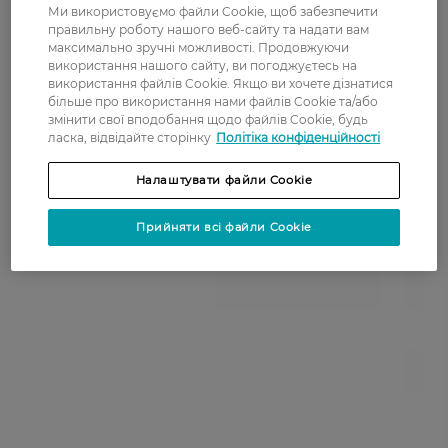
Ми використовуємо файли Cookie, щоб забезпечити
правильну роботу нашого веб-сайту та надати вам
максимально зручні можливості. Продовжуючи
використання нашого сайту, ви погоджуєтесь на
використання файлів Cookie. Якщо ви хочете дізнатися
більше про використання нами файлів Cookie та/або
змінити свої вподобання щодо файлів Cookie, будь
ласка, відвідайте сторінку
Політіка конфіденційності
Налаштувати файли Cookie
Прийняти всі файли Cookie