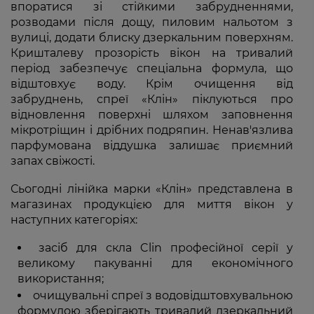
впоратися зі стійкими забрудненнями,
розводами після дощу, пиловим нальотом з
вулиці, додати блиску дзеркальним поверхням.
Кришталеву прозорість вікон на тривалий
період забезпечує спеціальна формула, що
відштовхує воду. Крім очищення від
забруднень, спреї «Клін» піклуються про
відновлення поверхні шляхом заповнення
мікротріщин і дрібних подряпин. Ненав'язлива
парфумована віддушка залишає приємний
запах свіжості.
Сьогодні лінійка марки «Клін» представлена в
магазинах продукцією для миття вікон у
наступних категоріях:
засіб для скла Clin професійної серії у
великому пакуванні для економічного
використання;
очищувальні спреї з водовідштовхувальною
формулою зберігають тривалий дзеркальний