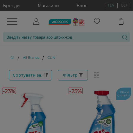
Бренди
Магазини
Блог
UA
RU
/
/
All Brands
CLIN
Сортувати за:
Фільтр
-23%
-25%
Тільки
онлайн