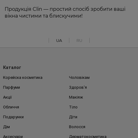
Продукція Clin — простий спосіб зробити ваші
вікна чистими та блискучими!
UA
RU
Каталог
Корейска косметика
Чоловікам
Парфуми
Здоров'я
Акції
Макіяж
Обличчя
Тіло
Подарунки
Діти
Дім
Волосся
Аксесуари
Дерматокосметика