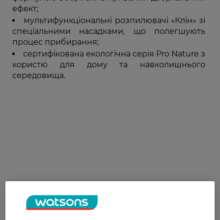
ефект;
мультифункціональні розпилювачі «Клін» зі
спеціальними насадками, що полегшують
процес прибирання;
сертифікована екологічна серія Pro Nature з
користю для дому та навколишнього
середовища.