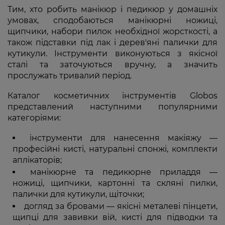
Тим, хто робить манікюр і педикюр у домашніх
умовах, сподобаються манікюрні ножиці,
щипчики, набори пилок необхідної жорсткості, а
також підставки під лак і дерев'яні палички для
кутикули. Інструменти виконуються з якісної
сталі та заточуються вручну, а значить
прослужать тривалий період.
Каталог косметичних інструментів Globos
представлений наступними популярними
категоріями:
інструменти для нанесення макіяжу —
професійні кисті, натуральні спонжі, комплекти
аплікаторів;
манікюрне та педикюрне приладдя —
ножиці, щипчики, картонні та скляні пилки,
палички для кутикули, щіточки;
догляд за бровами — якісні металеві пінцети,
щипці для завивки вій, кисті для підводки та