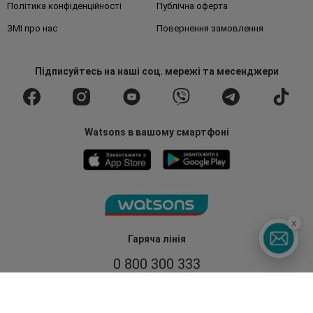
Політика конфіденційності
Публічна оферта
ЗМІ про нас
Повернення замовлення
Підписуйтесь
на наші соц. мережі
та месенджери
Watsons в вашому смартфоні
x
Гаряча лінія
0 800 300 333
З 9:00 до 19:00
Без вихідних