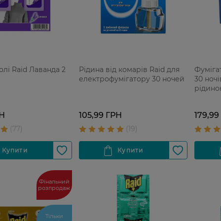
олі Raid Лаванда 2
Рідина від комарів Raid для
Фуміга
електрофумігатору 30 ночей
30 ночі
рідино
РН
105,99 ГРН
179,99
Фінальний
розпродаж
Тільки