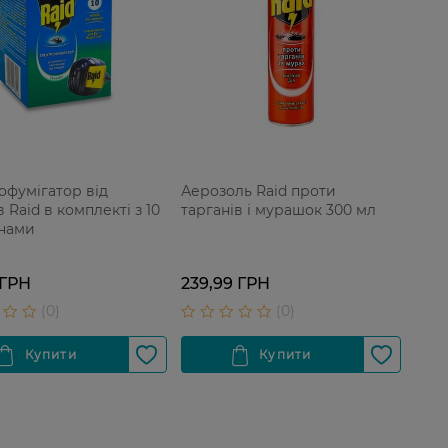
офумігатор від
Аерозоль Raid проти
 Raid в комплекті з 10
тарганів і мурашок 300 мл
нами
 ГРН
239,99 ГРН