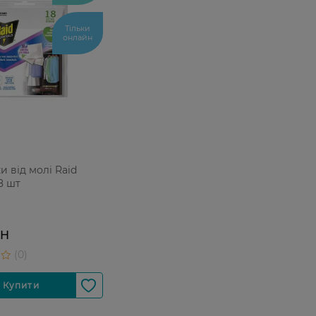
Тільки
онлайн
 від молі Raid
8 шт
РН