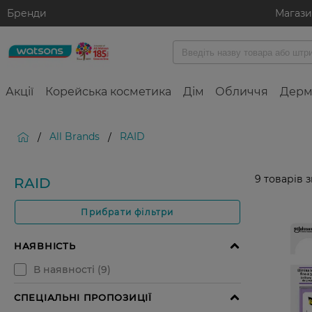
Бренди
Магаз
Акції
Корейська косметика
Дім
Обличчя
Дерм
All Brands
RAID
/
/
9
товарів 
RAID
Прибрати фільтри