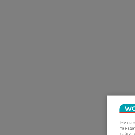
Ми вико
та над
сайту, 