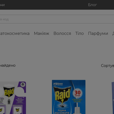
ини
Блог
атокосметика
Макіяж
Волосся
Тіло
Парфуми
знайдено
Сортув