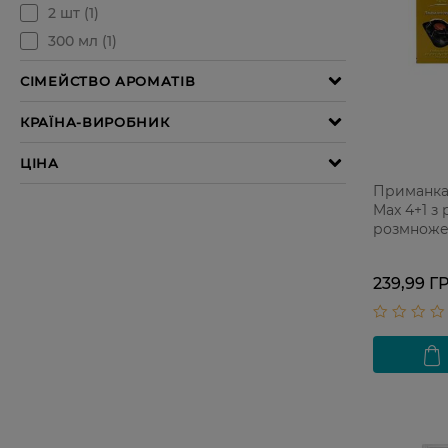
Приманка 
Max 4+1 з
розмноже
239,99 Г