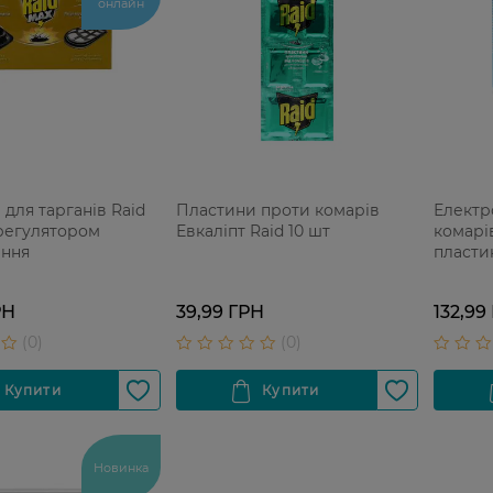
онлайн
для тарганів Raid
Пластини проти комарів
Електр
 регулятором
Евкаліпт Raid 10 шт
комарів
ння
пласти
РН
39,99 ГРН
132,99
Новинка