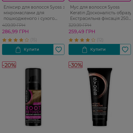
Еліксир для волосся Syoss з
Мус для волосся Syoss
мікромаслами для
Keratin Досконалість образу
пошкодженого і сухого
Екстрасильна фіксація 250
волосся 100 мл
мл
409,99 ГРН
329,99 ГРН
286,99 ГРН
259,49 ГРН
-20%
-30%