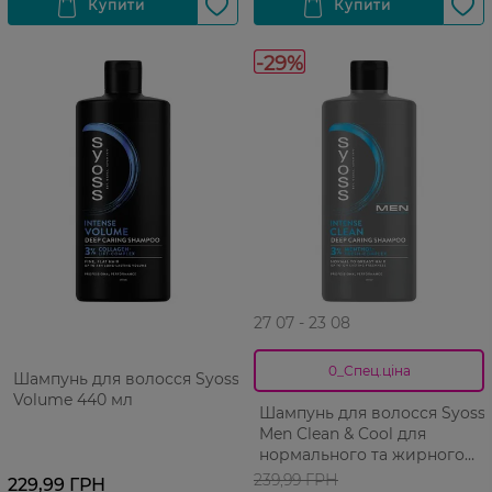
-29%
27 07 - 23 08
0_Спец.ціна
Шампунь для волосся Syoss
Volume 440 мл
Шампунь для волосся Syoss
Men Clean & Cool для
нормального та жирного
440 мл
239,99 ГРН
229,99 ГРН