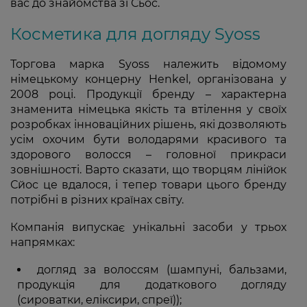
вас до знайомства зі Сьос.
Косметика для догляду Syoss
Торгова марка Syoss належить відомому
німецькому концерну Henkel, організована у
2008 році. Продукції бренду – характерна
знаменита німецька якість та втілення у своїх
розробках інноваційних рішень, які дозволяють
усім охочим бути володарями красивого та
здорового волосся – головної прикраси
зовнішності. Варто сказати, що творцям лінійок
Сйос це вдалося, і тепер товари цього бренду
потрібні в різних країнах світу.
Компанія випускає унікальні засоби у трьох
напрямках:
догляд за волоссям (шампуні, бальзами,
продукція для додаткового догляду
(сироватки, еліксири, спреї));