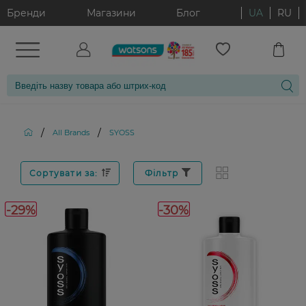
Бренди
Магазини
Блог
UA
RU
/
/
All Brands
SYOSS
Сортувати за:
Фільтр
-29%
-30%