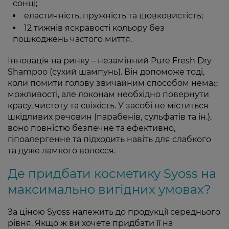
сонці;
еластичність, пружність та шовковистість;
12 тижнів яскравості кольору без
пошкоджень частого миття.
Інновація на ринку – незамінний Pure Fresh Dry
Shampoo (сухий шампунь). Він допоможе тоді,
коли помити голову звичайним способом немає
можливості, але локонам необхідно повернути
красу, чистоту та свіжість. У засобі не міститься
шкідливих речовин (парабенів, сульфатів та ін.),
воно повністю безпечне та ефективно,
гіпоалергенне та підходить навіть для слабкого
та дуже ламкого волосся.
Де придбати косметику Syoss на
максимально вигідних умовах?
За ціною Syoss належить до продукції середнього
рівня. Якщо ж ви хочете придбати її на