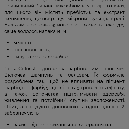
правильний баланс мікробіомів у шкірі голови,
для цього він містить пребіотик та екстракт
женьшеню, що покращує мікроциркуляцію крові.
Бальзам - доповнює його дію і живить текстуру
саме волосся, надаючи їм:
м'якість;
шовковистість;
силу та здорове сяйво.
Лінія Colorist – догляд за фарбованим волоссям.
Включає шампунь та бальзам. Їх формула
розроблена так, щоб не впливати на пігмент
фарби, що фарбує, що зберігає тривалість ефекту,
а також допомагає підтримувати здоров'я,
живлення та потрібний ступінь зволоженості.
Обидва продукти доповнюють один одного й
забезпечують:
захист від пересихання та вигоряння на