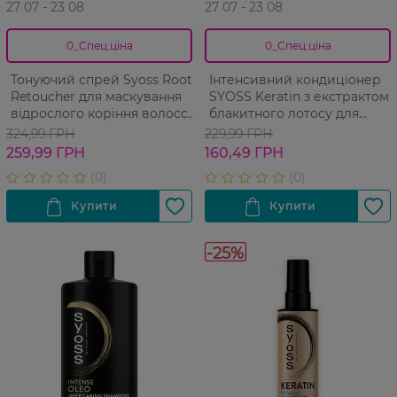
27 07 - 23 08
27 07 - 23 08
0_Спец.ціна
0_Спец.ціна
Тонуючий спрей Syoss Root
Інтенсивний кондиціонер
Retoucher для маскування
SYOSS Keratin з екстрактом
відрослого коріння волосся
блакитного лотосу для
та сивини Русий
ламкого волосся 250 мл
324,99 ГРН
229,99 ГРН
259,99 ГРН
160,49 ГРН
-25%