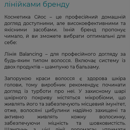
лінійками бренду
Косметика Сйос – це професійний домашній
догляд доступними, але високоефективними та
якісними засобами. Їхній бренд пропонує
чимало, й ви зможете вибрати оптимальні для
себе:
Лінія Balancing – для професійного догляду за
будь-яким типом волосся. Включає систему із
двох продуктів – шампуню та бальзаму.
Запорукою краси волосся є здорова шкіра
голови, тому виробник рекомендує починати
догляд із турботи про неї. У захисному шарі
шкірного покриву містяться мікробіоми, що
живлять його та забезпечують місцевий імунітет,
отже, волосяні цибулини надійно захищені та
активно живлять кожну волосинку,
забезпечуючи міцність та шовковистість.
Шампунь з цієї лінії допомагає утримати