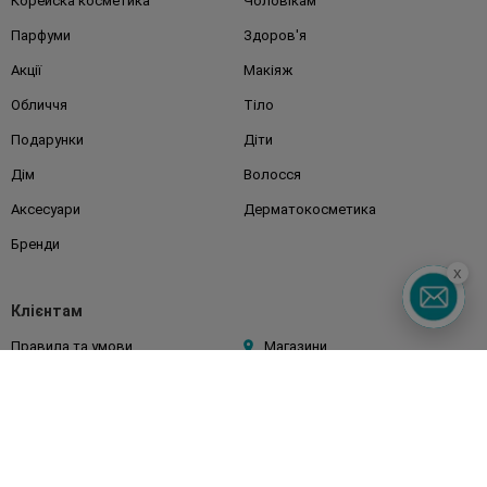
Корейска косметика
Чоловікам
Парфуми
Здоров'я
Акції
Макіяж
Обличчя
Тіло
Подарунки
Діти
Дім
Волосся
Аксесуари
Дерматокосметика
Бренди
x
Клієнтам
Правила та умови
Магазини
Watsons Club
Подарункові сертифікати
Про Watsons
Кар'єра у Watsons
Контакти
Блог
Оплата та доставка
FAQ