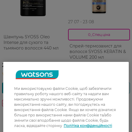
27 07 - 23 08
0_Спец.ціна
Шампунь SYOSS Oleo
Intense для сухого та
Спрей-термозахист для
тьмяного волосся 440 мл
волосся SYOSS KERATIN &
VOLUME 200 мл
389,99 ГРН
229,99 ГРН
291,49 ГРН
Ми використовуємо файли Cookie, щоб забезпечити
правильну роботу нашого веб-сайту та надати вам
максимально зручні можливості. Продовжуючи
-28%
-30%
використання нашого сайту, ви погоджуєтесь на
використання файлів Cookie. Якщо ви хочете дізнатися
більше про використання нами файлів Cookie та/або
змінити свої вподобання щодо файлів Cookie, будь
ласка, відвідайте сторінку
Політіка конфіденційності