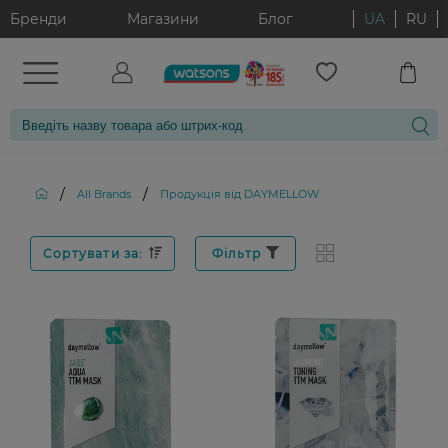
Бренди
Магазини
Блог
UA
RU
/
/
All Brands
Продукція від DAYMELLOW
Сортувати за:
Фільтр