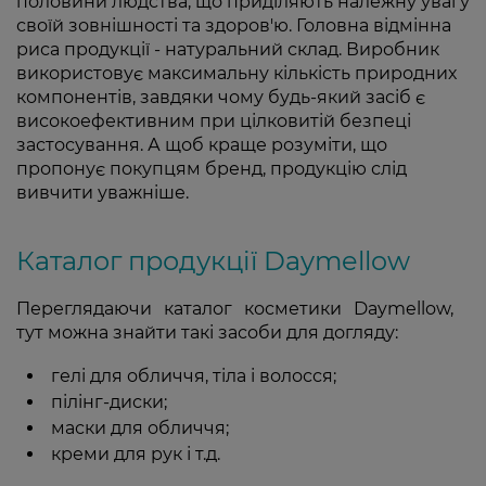
половини людства, що приділяють належну увагу
своїй зовнішності та здоров'ю. Головна відмінна
риса продукції - натуральний склад. Виробник
використовує максимальну кількість природних
компонентів, завдяки чому будь-який засіб є
високоефективним при цілковитій безпеці
застосування. А щоб краще розуміти, що
пропонує покупцям бренд, продукцію слід
вивчити уважніше.
Каталог продукції Daymellow
Переглядаючи каталог косметики Daymellow,
тут можна знайти такі засоби для догляду:
гелі для обличчя, тіла і волосся;
пілінг-диски;
маски для обличчя;
креми для рук і т.д.