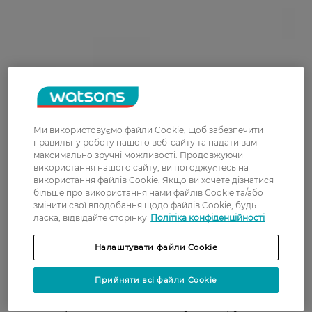
Ми використовуємо файли Cookie, щоб забезпечити
екстракт кактуса опунція - живить шкіру,
правильну роботу нашого веб-сайту та надати вам
збагачуючи вітамінами, робить її більш
максимально зручні можливості. Продовжуючи
здоровою і привабливою;
використання нашого сайту, ви погоджуєтесь на
гіалуронова кислота - сприяє утриманню
використання файлів Cookie. Якщо ви хочете дізнатися
більше про використання нами файлів Cookie та/або
вологи в клітинах шкіри, робить її більш
змінити свої вподобання щодо файлів Cookie, будь
пружною та еластичною, сповільнює процеси
ласка, відвідайте сторінку
Політіка конфіденційності
старіння;
екстракт бамбука - інтенсивно зволожує та
Налаштувати файли Cookie
освіжає шкірні покриви, повертаючи їм
здоровий, сяючий вигляд і красивий
Прийняти всі файли Cookie
природний колір;
екстракт алое - насичує шкіру вологою,