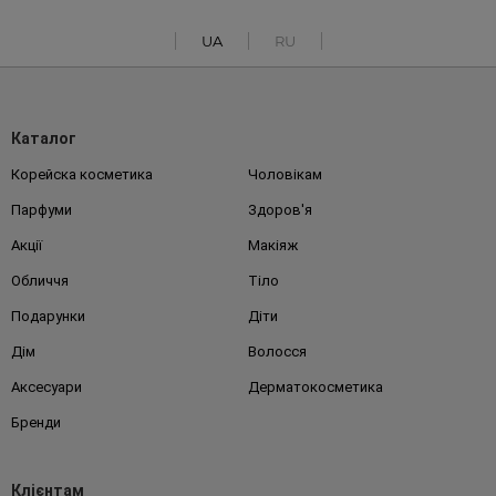
UA
RU
Каталог
Корейска косметика
Чоловікам
Парфуми
Здоров'я
Акції
Макіяж
Обличчя
Тіло
Подарунки
Діти
Дім
Волосся
Аксесуари
Дерматокосметика
Бренди
Клієнтам