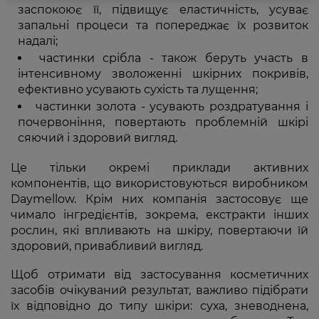
заспокоює її, підвищує еластичність, усуває
запальні процеси та попереджає їх розвиток
надалі;
частинки срібла - також беруть участь в
інтенсивному зволоженні шкірних покривів,
ефективно усувають сухість та лущення;
частинки золота - усувають роздратування і
почервоніння, повертають проблемній шкірі
сяючий і здоровий вигляд.
Це тільки окремі приклади активних
компонентів, що використовуються виробником
Daymellow. Крім них компанія застосовує ще
чимало інгредієнтів, зокрема, екстракти інших
рослин, які впливають на шкіру, повертаючи їй
здоровий, привабливий вигляд.
Щоб отримати від застосування косметичних
засобів очікуваний результат, важливо підібрати
їх відповідно до типу шкіри: суха, зневоднена,