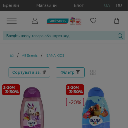
Бренди
Магазини
Блог
UA
RU
/
/
All Brands
ISANA KIDS
Сортувати за:
Фільтр
-20%