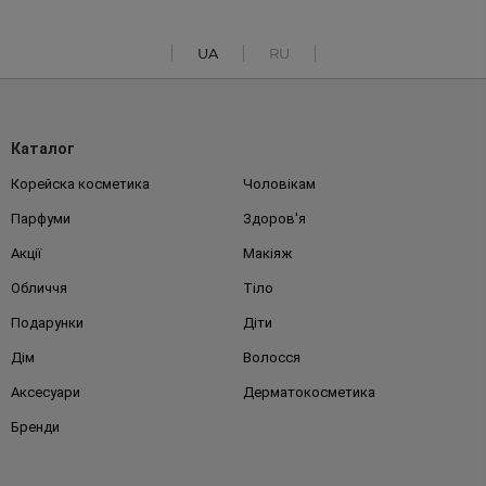
UA
RU
Каталог
Корейска косметика
Чоловікам
Парфуми
Здоров'я
Акції
Макіяж
Обличчя
Тіло
Подарунки
Діти
Дім
Волосся
Аксесуари
Дерматокосметика
Бренди