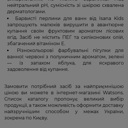
нейтральний рН, сумісність зі шкірою схвалена
дерматологами.
Барвисті перлини для ванн від Isana Kids
запрошують малюків вирушити в авантюрне
купання своїм фруктовим ароматом лісових
ягід. Засіб не містить ПЕГ та силіконових олій,
збагачений вітаміном Е.
Різнокольорові фарбувальні пігулки для
ванної: червоні з полуничним ароматом, зелені
— із запахом яблука, для яскравого
задоволення від купання.
Замовити потрібний засіб за найприємнішою
ціною ви можете в інтернет-магазині Watsons.
Список каталогу пропонує великий вибір
продукції, а також можливість оформити доставку
найзручнішим способом у межах України,
зокрема по Києву.