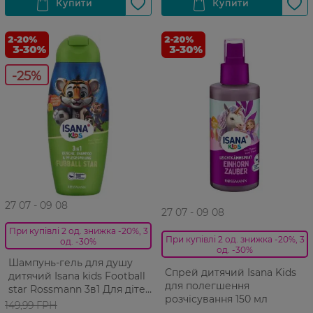
-25%
27 07 - 09 08
27 07 - 09 08
При купівлі 2 од. знижка -20%, 3
При купівлі 2 од. знижка -20%, 3
од. -30%
од. -30%
Шампунь-гель для душу
Спрей дитячий Isana Kids
дитячий Isana kids Football
для полегшення
star Rossmann 3в1 Для дітей
розчісування 150 мл
300 мл
149,99 ГРН