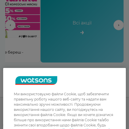
Всі акції
‹
›
→
льше береш -
UA
RU
Ми використовуємо файли Cookie, щоб забезпечити
правильну роботу нашого веб-сайту та надати вам
максимально зручні можливості. Продовжуючи
використання нашого сайту, ви погоджуєтесь на
використання файлів Cookie. Якщо ви хочете дізнатися
Каталог
більше про використання нами файлів Cookie та/або
Корейска косметика
змінити свої вподобання щодо файлів Cookie, будь
Чоловікам