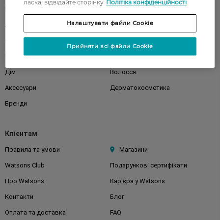
ласка, відвідайте сторінку
Політіка конфіденційності
Парфуми
Здоров'я
Налаштувати файли Cookie
Акції
Макіяж
Обличчя
Тіло
Прийняти всі файли Cookie
Подарунки
Діти
Дім
Волосся
Аксесуари
Дерматокосметика
Бренди
Клієнтам
Правила та умови
Магазини
Watsons Club
Подарункові сертифікати
Про Watsons
Кар'єра у Watsons
Контакти
Блог
Оплата та доставка
FAQ