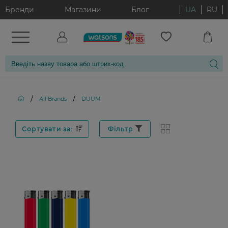
Бренди
Магазини
Блог
UA
RU
/
/
All Brands
DUUM
Сортувати за:
Фільтр