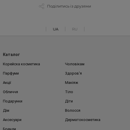
Поділитись із друзями
UA
RU
Каталог
Корейска косметика
Чоловікам
Парфуми
Здоров'я
Акції
Макіяж
Обличчя
Тіло
Подарунки
Діти
Дім
Волосся
Аксесуари
Дерматокосметика
Бренди