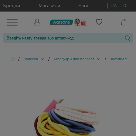
Бренди
Магазини
Блог
UA
RU
/
/
/
Волосся
Аксесуари для волосся
Заколки та ре