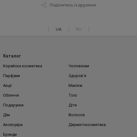
Поділитись із друзями
UA
RU
Каталог
Корейска косметика
Чоловікам
Парфуми
Здоров'я
Акції
Макіяж
Обличчя
Тіло
Подарунки
Діти
Дім
Волосся
Аксесуари
Дерматокосметика
Бренди