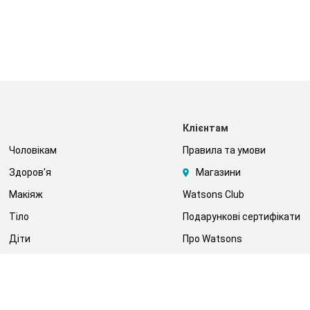
Клієнтам
Чоловікам
Правила та умови
Здоров'я
Магазини
Макіяж
Watsons Club
Тіло
Подарункові сертифікати
Діти
Про Watsons
Волосся
Кар'єра у Watsons
Дерматокосметика
Контакти
Блог