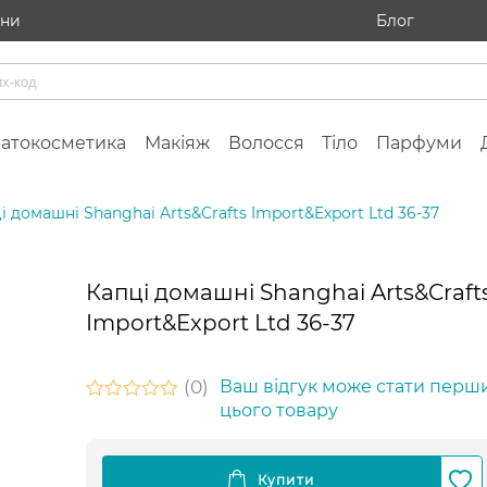
ини
Блог
атокосметика
Макіяж
Волосся
Тіло
Парфуми
і домашні Shanghai Arts&Crafts Import&Export Ltd 36-37
Капці домашні Shanghai Arts&Craft
Import&Export Ltd 36-37
0
Ваш відгук може стати перш
цього товару