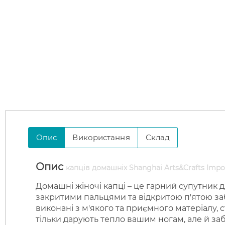
Опис
Використання
Склад
Опис
капців домашніх Shanghai Arts&Crafts Impo
Домашні жіночі капці – це гарний супутник 
закритими пальцями та відкритою п'ятою заб
виконані з м'якого та приємного матеріалу, 
тільки дарують тепло вашим ногам, але й 