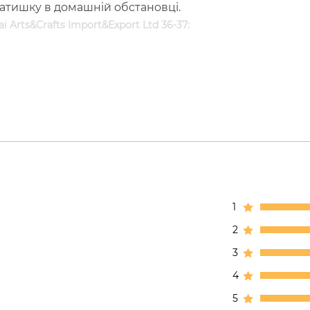
атишку в домашній обстановці.
 Arts&Crafts Import&Export Ltd 36-37:
1
2
3
4
5