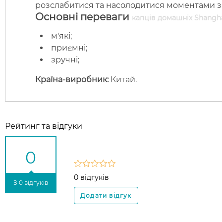
розслабитися та насолодитися моментами з
Основні переваги
капців домашніх Shanghai
м'які;
приємні;
зручні;
Країна-виробник:
Китай.
Рейтинг та відгуки
0
0 відгуків
З 0 відгуків