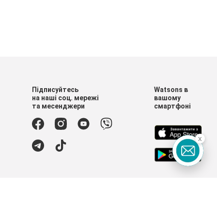
Підписуйтесь
Watsons в
на наші соц. мережі
вашому
та месенджери
смартфоні
x