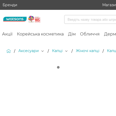
Бренди
Магаз
Акції
Корейська косметика
Дім
Обличчя
Дерм
Аксесуари
Капці
Жіночі капці
Капц
/
/
/
/