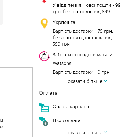
У відділення Нової пошти - 99
грн, безкоштовно від 699 грн
Укрпошта
Вартість доставки - 79 грн,
безкоштовна доставка від -
599 грн
Забрати сьогодні в магазині
Watsons
Вартість доставки - 0 грн
Вартість доставки - 99 грн, безкоштовна доставка від - 699 грн
Доставка кур'єром нової пошти
Вартість доставки - 150 грн (до парадного)
Показати більше
Оплата
Оплата карткою
ці
Післяоплата
не
Показати більше