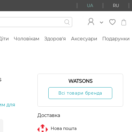
UA
RU
Діти
Чоловікам
Здоров'я
Аксесуари
Подарунки
s
WATSONS
Всі товари бренда
им для
Доставка
Нова пошта