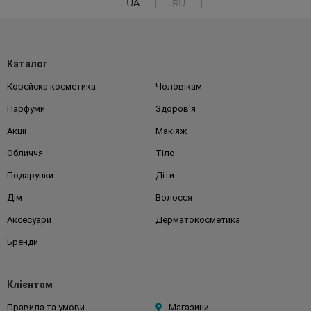
UA
RU
Каталог
Корейска косметика
Чоловікам
Парфуми
Здоров'я
Акції
Макіяж
Обличчя
Тіло
Подарунки
Діти
Дім
Волосся
Аксесуари
Дерматокосметика
Бренди
Клієнтам
Правила та умови
Магазини