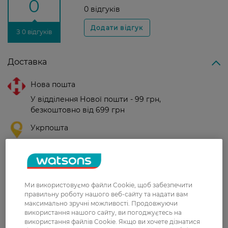
0
0 відгуків
З 0 відгуків
Доставка
Нова пошта
У відділення Нової пошти - 99 грн,
безкоштовно від 699 грн
Укрпошта
Вартість доставки - 79 грн, безкоштовна
доставка від - 599 грн
Забрати сьогодні в магазині Watsons
Ми використовуємо файли Cookie, щоб забезпечити
Вартість доставки - 0 грн
правильну роботу нашого веб-сайту та надати вам
Вартість доставки - 99 грн, безкоштовна доставка від - 699 грн
Показати більше
максимально зручні можливості. Продовжуючи
використання нашого сайту, ви погоджуєтесь на
Оплата
використання файлів Cookie. Якщо ви хочете дізнатися