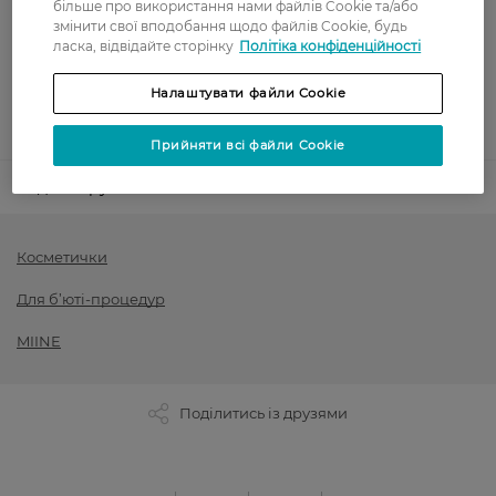
більше про використання нами файлів Cookie та/або
змінити свої вподобання щодо файлів Cookie, будь
Оплата карткою
ласка, відвідайте сторінку
Політіка конфіденційності
Післяоплата
Налаштувати файли Cookie
Показати більше
Прийняти всі файли Cookie
Код товару
1505894
Косметички
Для б’юті-процедур
MIINE
Поділитись із друзями