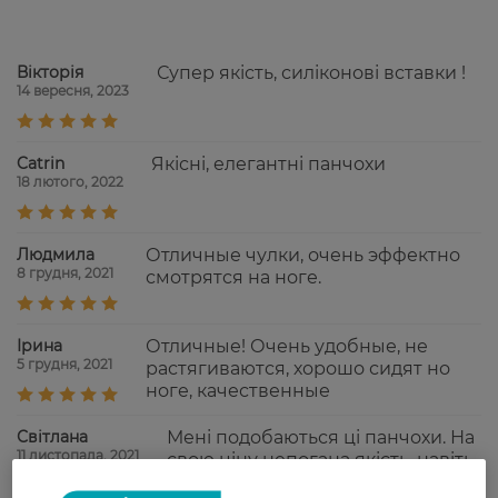
Вікторія
Супер якість, силіконові вставки !
14 вересня, 2023
Catrin
Якісні, елегантні панчохи
18 лютого, 2022
Людмила
Отличные чулки, очень эффектно
8 грудня, 2021
смотрятся на ноге.
Ірина
Отличные! Очень удобные, не
5 грудня, 2021
растягиваются, хорошо сидят но
ноге, качественные
Світлана
Мені подобаються ці панчохи. На
11 листопада, 2021
свою ціну непогана якість, навіть
у порівнянні з Conte, більше