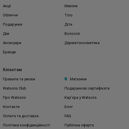
Акції
Макіяж
Обличчя
Тіло
Подарунки
Діти
Дім
Волосся
Аксесуари
Дерматокосметика
Бренди
Клієнтам
Правила та умови
Магазини
Watsons Club
Подарункові сертифікати
Про Watsons
Кар'єра у Watsons
Контакти
Блог
Оплата та доставка
FAQ
Політика конфіденційності
Публічна оферта