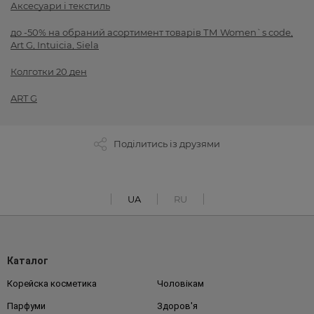
Аксесуари і текстиль
до -50% на обраний асортимент товарів ТМ Women`s code,
Art G, Intuicia, Siela
Колготки 20 ден
ART G
Поділитись із друзями
UA
RU
Каталог
Корейска косметика
Чоловікам
Парфуми
Здоров'я