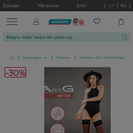
Бренди
Магазини
Блог
UA
RU
/
/
/
Аксесуари
Панчохи
Панчохи Art G Misteria Daino 15
-30%