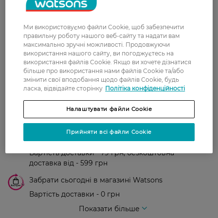
сподобались. Гарний відтінок на
весну-літо
Ми використовуємо файли Cookie, щоб забезпечити
правильну роботу нашого веб-сайту та надати вам
Показати ще
максимально зручні можливості. Продовжуючи
використання нашого сайту, ви погоджуєтесь на
використання файлів Cookie. Якщо ви хочете дізнатися
більше про використання нами файлів Cookie та/або
Доставка
змінити свої вподобання щодо файлів Cookie, будь
ласка, відвідайте сторінку
Політіка конфіденційності
Нова пошта
Налаштувати файли Cookie
У відділення Нової пошти - 99 грн,
безкоштовно від 699 грн
Прийняти всі файли Cookie
Укрпошта
Вартість доставки - 79 грн, безкоштовна
доставка від - 599 грн
Забрати сьогодні в магазині Watsons
Вартість доставки - 0 грн
Вартість доставки - 99 грн, безкоштовна доставка від - 699 грн
Показати більше