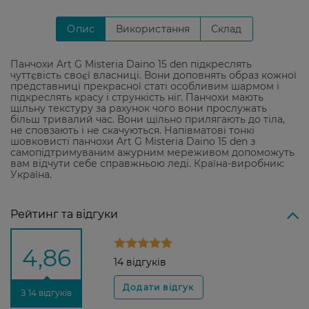
Опис
Використання
Склад
Панчохи Art G Misteria Daino 15 den підкреслять
чуттєвість своєї власниці. Вони доповнять образ кожної
представниці прекрасної статі особливим шармом і
підкреслять красу і стрункість ніг. Панчохи мають
щільну текстуру за рахунок чого вони прослужать
більш тривалий час. Вони щільно прилягають до тіла,
не сповзають і не скачуються. Напівматові тонкі
шовковисті панчохи Art G Misteria Daino 15 den з
самопідтримуваним ажурним мереживом допоможуть
вам відчути себе справжньою леді. Країна-виробник:
Україна.
Рейтинг та відгуки
4,86
14 відгуків
З 14 відгуків