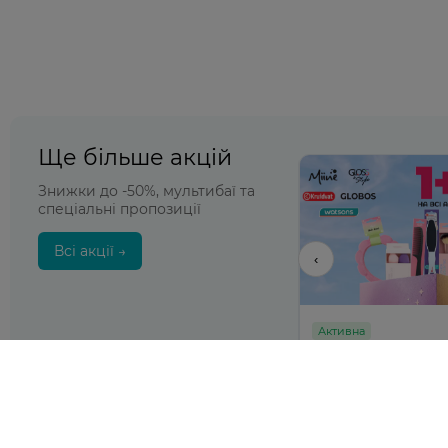
Ще більше акцій
Знижки до -50%, мультибаї та
спеціальні пропозиції
Всі акції →
‹
Активна
Активна
SANE для догляду за
1+1=3 на обрані тов
обличчям до -50%
Watsons