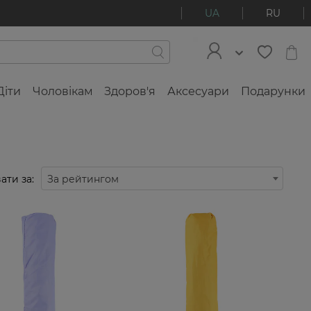
UA
RU
Діти
Чоловікам
Здоров'я
Аксесуари
Подарунки
ати за:
За рейтингом