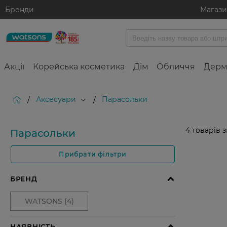
Бренди
Магаз
Акції
Корейська косметика
Дім
Обличчя
Дерм
Аксесуари
Парасольки
/
/
4
товарів 
Парасольки
Прибрати фільтри