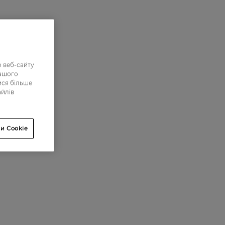
 веб-сайту
нашого
ися більше
айлів
и Cookie