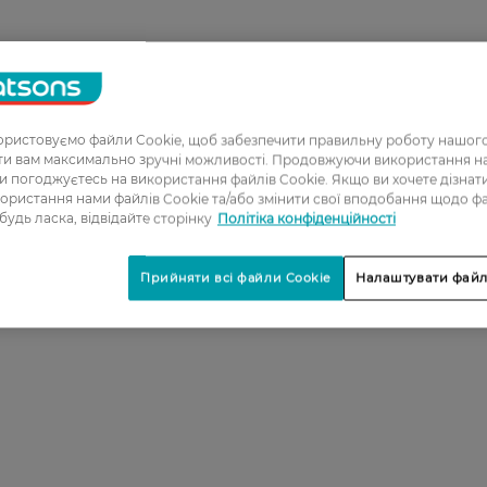
ристовуємо файли Cookie, щоб забезпечити правильну роботу нашого
ати вам максимально зручні можливості. Продовжуючи використання 
ви погоджуєтесь на використання файлів Cookie. Якщо ви хочете дізнат
ористання нами файлів Cookie та/або змінити свої вподобання щодо ф
 будь ласка, відвідайте сторінку
Політіка конфіденційності
Прийняти всі файли Cookie
Налаштувати файл