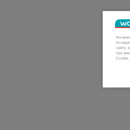
Ми вико
та над
сайту, 
про вик
Cookie,