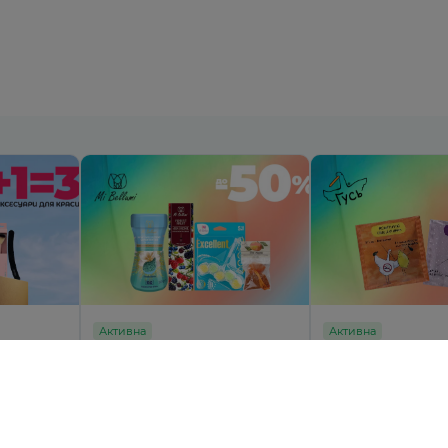
Активна
Активна
ари
Ароматний дім з MI BELLUMI
Подвійна вигода н
до -50%