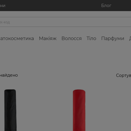
ини
Блог
атокосметика
Макіяж
Волосся
Тіло
Парфуми
знайдено
Сортув