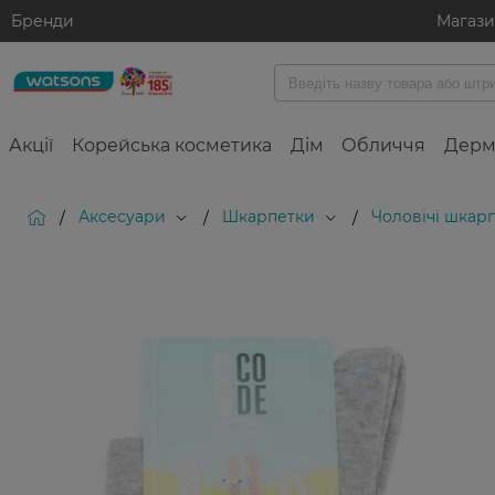
Бренди
Магаз
Акції
Корейська косметика
Дім
Обличчя
Дерм
Аксесуари
Шкарпетки
Чоловічі шкар
/
/
/