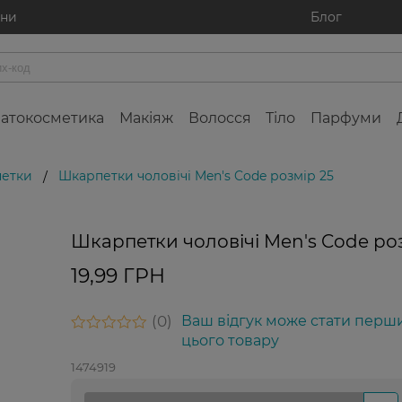
ини
Блог
атокосметика
Макіяж
Волосся
Тіло
Парфуми
петки
Шкарпетки чоловічі Men's Code розмір 25
/
Шкарпетки чоловічі Men's Code ро
19,99 ГРН
0
Ваш відгук може стати перш
цього товару
1474919