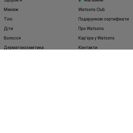
Макіяж
Watsons Club
Тіло
Подарункові сертифікати
Діти
Про Watsons
Волосся
Кар'єра у Watsons
Дерматокосметика
Контакти
Блог
Оплата та доставка
FAQ
Політика конфіденційності
Публічна оферта
ЗМІ про нас
Повернення замовлення