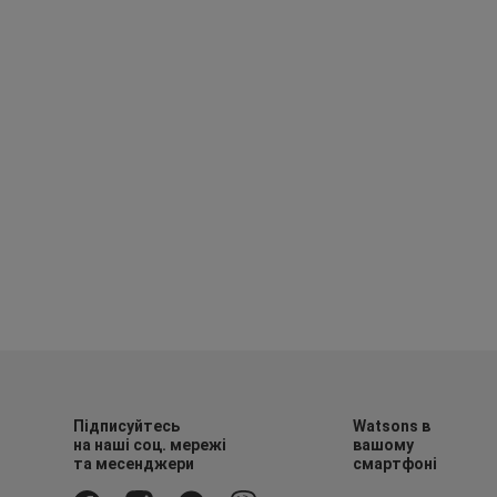
Підписуйтесь
Watsons в
на наші соц. мережі
вашому
та месенджери
смартфоні