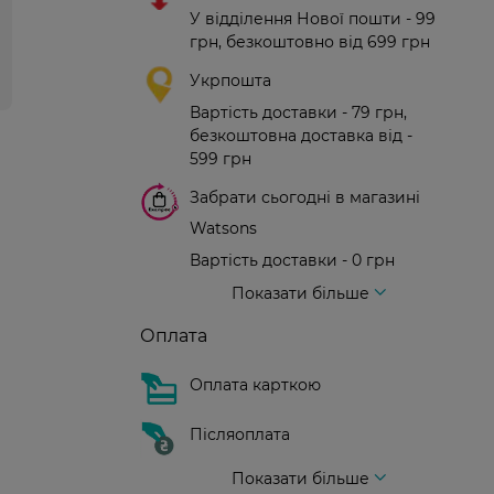
У відділення Нової пошти - 99
грн, безкоштовно від 699 грн
Укрпошта
Вартість доставки - 79 грн,
безкоштовна доставка від -
599 грн
Забрати сьогодні в магазині
Watsons
Вартість доставки - 0 грн
Вартість доставки - 99 грн, безкоштовна доставка від - 699 грн
Доставка кур'єром нової пошти
Вартість доставки - 150 грн (до парадного)
Показати більше
Оплата
Оплата карткою
Післяоплата
Показати більше