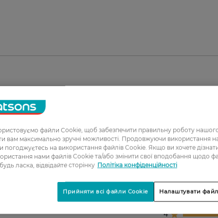
ристовуємо файли Cookie, щоб забезпечити правильну роботу нашого
ати вам максимально зручні можливості. Продовжуючи використання 
ви погоджуєтесь на використання файлів Cookie. Якщо ви хочете дізнат
ористання нами файлів Cookie та/або змінити свої вподобання щодо ф
 будь ласка, відвідайте сторінку
Політіка конфіденційності
1
2
Прийняти всі файли Cookie
Налаштувати файл
3
4