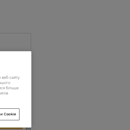
 веб-сайту
нашого
ися більше
айлів
0
0
и Cookie
0
0