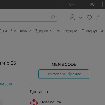
UA
RU
Діти
Чоловікам
Здоров'я
Аксесуари
Подарунки
змір 25
MEN'S CODE
Всі товари бренда
им для
Доставка
Нова пошта