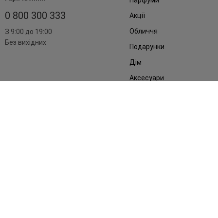
0 800 300 333
Акції
Обличчя
З 9:00 до 19:00
Без вихідних
Подарунки
Дім
Аксесуари
Бренди