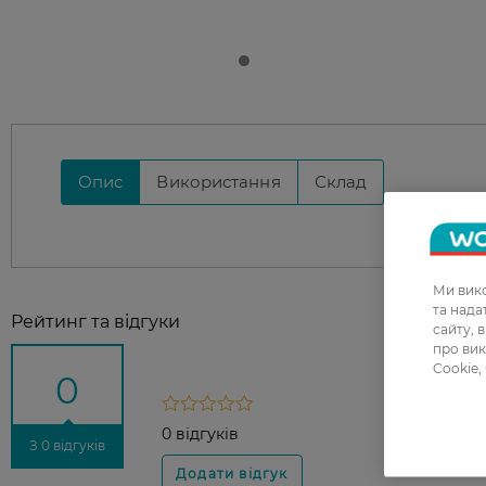
Опис
Використання
Склад
Ми вико
та над
Рейтинг та відгуки
сайту, 
про вик
Cookie,
0
0 відгуків
З 0 відгуків