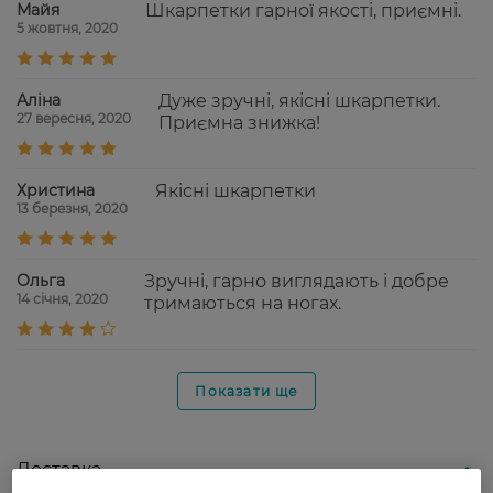
Майя
Шкарпетки гарної якості, приємні.
5 жовтня, 2020
Аліна
Дуже зручні, якісні шкарпетки.
27 вересня, 2020
Приємна знижка!
Христина
Якісні шкарпетки
13 березня, 2020
Ольга
Зручні, гарно виглядають і добре
14 січня, 2020
тримаються на ногах.
Показати ще
Доставка