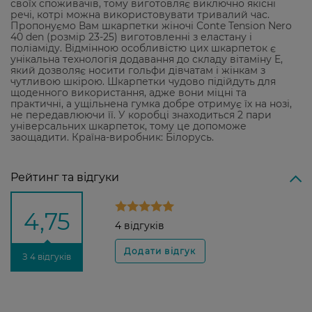
своїх споживачів, тому виготовляє виключно якісні
речі, котрі можна використовувати тривалий час.
Пропонуємо Вам шкарпетки жіночі Conte Tension Nero
40 den (розмір 23-25) виготовленні з еластану і
поліаміду. Відмінною особливістю цих шкарпеток є
унікальна технологія додавання до складу вітаміну E,
який дозволяє носити гольфи дівчатам і жінкам з
чутливою шкірою. Шкарпетки чудово підійдуть для
щоденного використання, адже вони міцні та
практичні, а ущільнена гумка добре отримує їх на нозі,
не передавлюючи її. У коробці знаходиться 2 пари
універсальних шкарпеток, тому це допоможе
заощадити. Країна-виробник: Білорусь.
Рейтинг та відгуки
4,75
4 відгуків
З 4 відгуків