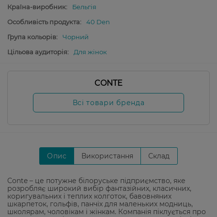
Країна-виробник:
Бельгія
Особливість продукта:
40 Den
Група кольорів:
Чорний
Цільова аудиторія:
Для жінок
CONTE
Всі товари бренда
Опис
Використання
Склад
Conte – це потужне білоруське підприємство, яке
розробляє широкий вибір фантазійних, класичних,
коригувальних і теплих колготок, бавовняних
шкарпеток, гольфів, панчіх для маленьких модниць,
школярам, чоловікам і жінкам. Компанія піклується про