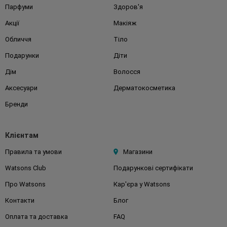
Парфуми
Здоров'я
Акції
Макіяж
Обличчя
Тіло
Подарунки
Діти
Дім
Волосся
Аксесуари
Дерматокосметика
Бренди
Клієнтам
Правила та умови
Магазини
Watsons Club
Подарункові сертифікати
Про Watsons
Кар'єра у Watsons
Контакти
Блог
Оплата та доставка
FAQ