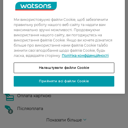
Нова пошта
У відділення Нової пошти - 99 грн,
Ми використовуємо файли Cookie, щоб забезпечити
безкоштовно від 699 грн
правильну роботу нашого веб-сайту та надати вам
максимально зручні можливості. Продовжуючи
Укрпошта
використання нашого сайту, ви погоджуєтесь на
Вартість доставки - 79 грн, безкоштовна
використання файлів Cookie. Якщо ви хочете дізнатися
доставка від - 599 грн
більше про використання нами файлів Cookie та/або
змінити свої вподобання щодо файлів Cookie, будь
Забрати сьогодні в магазині Watsons
ласка, відвідайте сторінку
Політіка конфіденційності
Вартість доставки - 0 грн
Налаштувати файли Cookie
Вартість доставки - 99 грн, безкоштовна доставка від - 699 грн
Показати більше
Прийняти всі файли Cookie
Оплата
Оплата карткою
Післяоплата
Показати більше