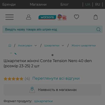
Бренди
Магазини
Блог
UA
RU
/
/
/
/
Аксесуари
Шкарпетки
Жіночі шкарпетки
Ш
Шкарпетки жіночі Conte Tension Nero 40 den
(розмір 23-25) 2 шт
4
Переглянути всі відгуки
Наявність в магазинах
Формат продукту:
Шкарпетки