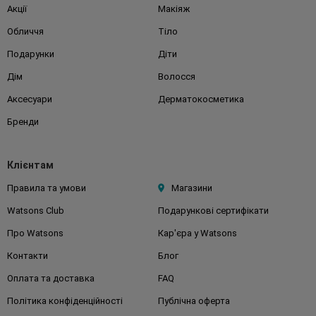
Акції
Макіяж
Обличчя
Тіло
Подарунки
Діти
Дім
Волосся
Аксесуари
Дерматокосметика
Бренди
Клієнтам
Правила та умови
Магазини
Watsons Club
Подарункові сертифікати
Про Watsons
Кар'єра у Watsons
Контакти
Блог
Оплата та доставка
FAQ
Політика конфіденційності
Публічна оферта