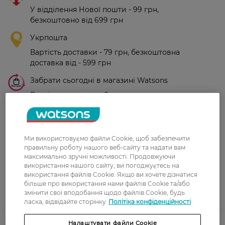
У відділення Нової пошти - 99 грн,
безкоштовно від 699 грн
Укрпошта
Вартість доставки - 79 грн, безкоштовна
доставка від - 599 грн
Забрати сьогодні в магазині Watsons
Вартість доставки - 0 грн
Вартість доставки - 99 грн, безкоштовна доставка від - 699 грн
Показати більше
Оплата
Ми використовуємо файли Cookie, щоб забезпечити
правильну роботу нашого веб-сайту та надати вам
Оплата карткою
максимально зручні можливості. Продовжуючи
використання нашого сайту, ви погоджуєтесь на
Післяоплата
використання файлів Cookie. Якщо ви хочете дізнатися
більше про використання нами файлів Cookie та/або
змінити свої вподобання щодо файлів Cookie, будь
Показати більше
ласка, відвідайте сторінку
Політіка конфіденційності
Код товару
Налаштувати файли Cookie