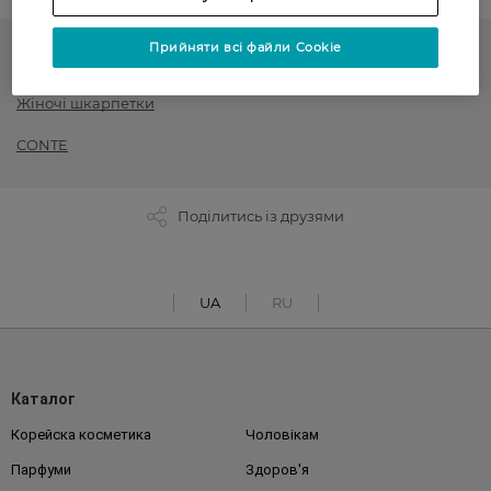
Прийняти всі файли Cookie
Шкарпетки
Жіночі шкарпетки
CONTE
Поділитись із друзями
UA
RU
Каталог
Корейска косметика
Чоловікам
Парфуми
Здоров'я