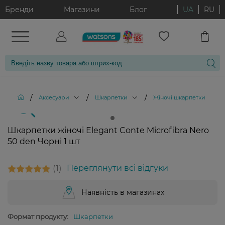
Бренди
Магазини
Блог
UA
RU
/
/
/
/
Аксесуари
Шкарпетки
Жіночі шкарпетки
Ш
Шкарпетки жіночі Elegant Conte Microfibra Nero
50 den Чорні 1 шт
1
Переглянути всі відгуки
Наявність в магазинах
Формат продукту:
Шкарпетки