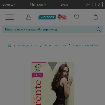
Бренди
Магазини
Блог
UA
RU
/
/
/
Аксесуари
Жіночі колготки
Колготи жіночі Corrente 