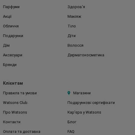
Парфуми
Здоров'я
Акції
Макіяж
Обличчя
Тіло
Подарунки
Діти
Дім
Волосся
Аксесуари
Дерматокосметика
Бренди
Клієнтам
Правила та умови
Магазини
Watsons Club
Подарункові сертифікати
Про Watsons
Кар'єра у Watsons
Контакти
Блог
Оплата та доставка
FAQ