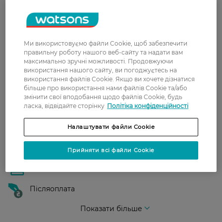
Нова пошта
У відділення Нової пошти - 99 грн,
безкоштовно від 699 грн
Ми використовуємо файли Cookie, щоб забезпечити
правильну роботу нашого веб-сайту та надати вам
Укрпошта
максимально зручні можливості. Продовжуючи
Вартість доставки - 79 грн, безкоштовна
використання нашого сайту, ви погоджуєтесь на
доставка від - 599 грн
використання файлів Cookie. Якщо ви хочете дізнатися
більше про використання нами файлів Cookie та/або
Забрати сьогодні в магазині Watsons
змінити свої вподобання щодо файлів Cookie, будь
ласка, відвідайте сторінку
Політіка конфіденційності
Вартість доставки - 0 грн
Вартість доставки - 99 грн, безкоштовна доставка від - 699 грн
Показати більше
Налаштувати файли Cookie
Оплата
Прийняти всі файли Cookie
Оплата карткою
Післяоплата
Показати більше