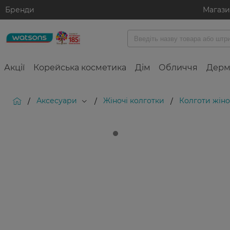
Бренди
Магаз
Акції
Корейська косметика
Дім
Обличчя
Дерм
Аксесуари
Жіночі колготки
Колготи жіноч
/
/
/