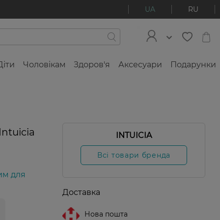
UA
RU
Діти
Чоловікам
Здоров'я
Аксесуари
Подарунки
ntuicia
INTUICIA
Всі товари бренда
им для
Доставка
Нова пошта