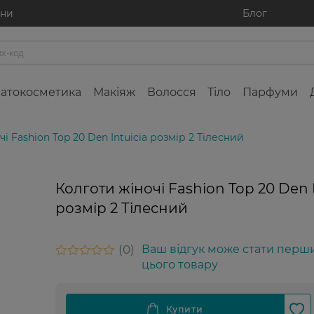
ини
Блог
атокосметика
Макіяж
Волосся
Тіло
Парфуми
і Fashion Top 20 Den Intuicia розмір 2 Тілесний
Колготи жіночі Fashion Top 20 Den I
розмір 2 Тілесний
0
Ваш відгук може стати перш
цього товару