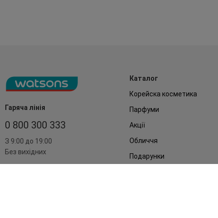
Каталог
Корейска косметика
Гаряча лінія
Парфуми
0 800 300 333
Акції
Обличчя
З 9:00 до 19:00
Без вихідних
Подарунки
Дім
Аксесуари
Бренди