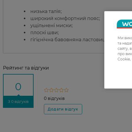
низька талія;
широкий комфортний пояс;
ущільнені миски;
плоскі шви;
Ми вико
гігієнічна бавовняна ластовиця.
та над
сайту, 
про вик
Cookie,
Рейтинг та відгуки
0
0 відгуків
З 0 відгуків