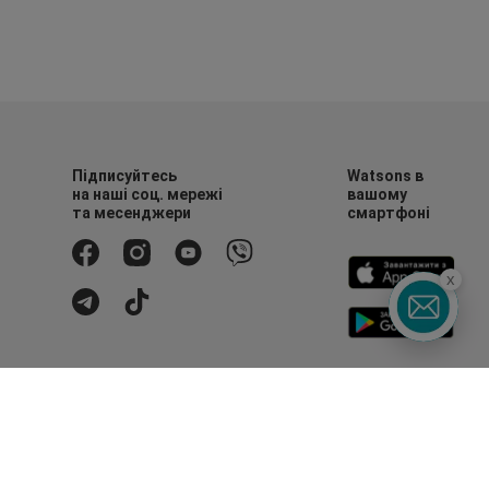
Підписуйтесь
Watsons в
на наші соц. мережі
вашому
та месенджери
смартфоні
x