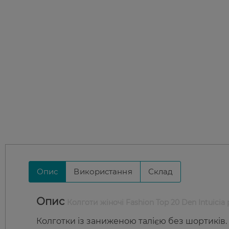
Опис
Використання
Склад
Опис
Колготи жіночі Fashion Top 20 Den Intuicia
Колготки із заниженою талією без шортиків.