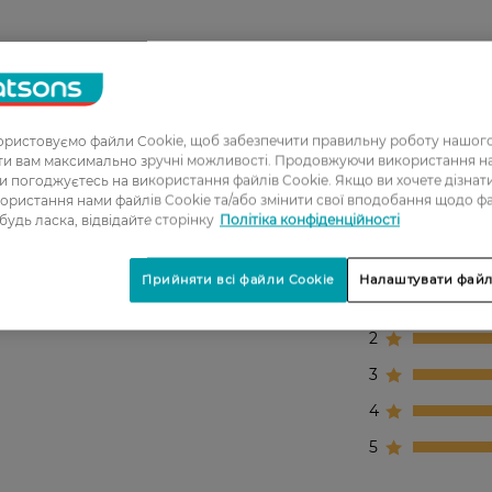
ристовуємо файли Cookie, щоб забезпечити правильну роботу нашого
ати вам максимально зручні можливості. Продовжуючи використання 
ви погоджуєтесь на використання файлів Cookie. Якщо ви хочете дізнат
ористання нами файлів Cookie та/або змінити свої вподобання щодо ф
 будь ласка, відвідайте сторінку
Політіка конфіденційності
Прийняти всі файли Cookie
Налаштувати файл
1
2
3
4
5