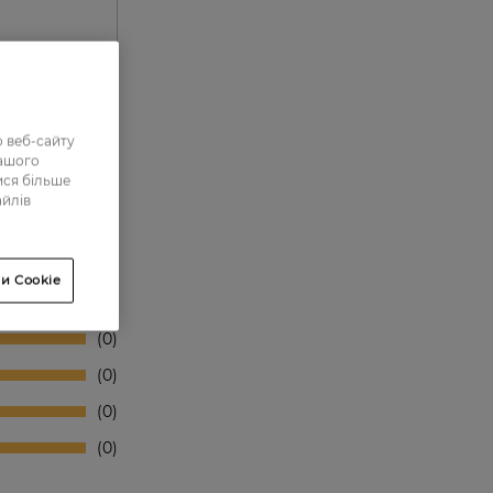
 веб-сайту
нашого
ися більше
айлів
и Cookie
0
0
0
0
0