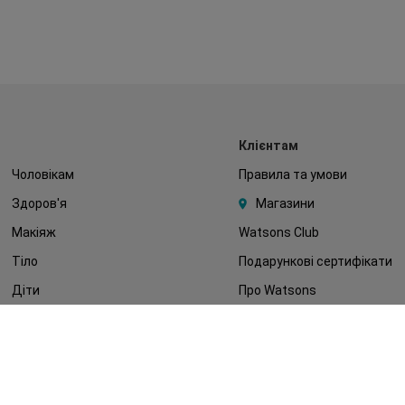
Клієнтам
Чоловікам
Правила та умови
Здоров'я
Магазини
Макіяж
Watsons Club
Тіло
Подарункові сертифікати
Діти
Про Watsons
Волосся
Кар'єра у Watsons
Дерматокосметика
Контакти
Блог