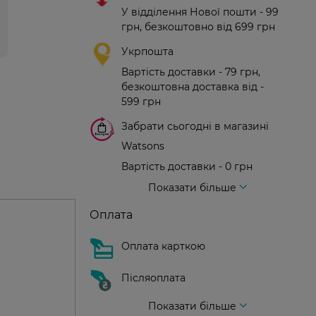
У відділення Нової пошти - 99
грн, безкоштовно від 699 грн
Укрпошта
Вартість доставки - 79 грн,
безкоштовна доставка від -
599 грн
Забрати сьогодні в магазині
Watsons
Вартість доставки - 0 грн
Вартість доставки - 99 грн, безкоштовна доставка від - 699 грн
Доставка кур'єром нової пошти
Вартість доставки - 150 грн (до парадного)
Показати більше
Оплата
Оплата карткою
Післяоплата
Показати більше