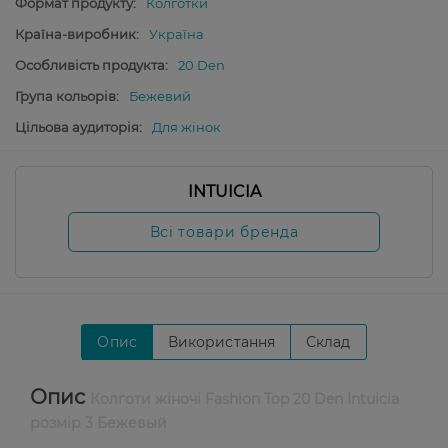
Формат продукту:
Колготки
Країна-виробник:
Україна
Особливість продукта:
20 Den
Група кольорів:
Бежевий
Цільова аудиторія:
Для жінок
INTUICIA
Всі товари бренда
Опис
Використання
Склад
Опис
Колготи жіночі Fashion Top 20 Den Intuicia
розмір 3 Бежевый