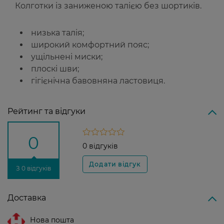
Колготки із заниженою талією без шортиків.
низька талія;
широкий комфортний пояс;
ущільнені миски;
плоскі шви;
гігієнічна бавовняна ластовиця.
Рейтинг та відгуки
0
0 відгуків
З 0 відгуків
Доставка
Нова пошта