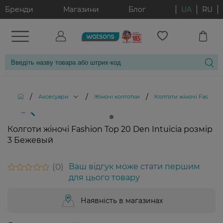
Бренди
Магазини
Блог
UA
RU
/
/
/
Аксесуари
Жіночі колготки
Колготи жіночі Fashion 
Колготи жіночі Fashion Top 20 Den Intuicia розмір
3 Бежевый
0
Ваш відгук може стати першим
для цього товару
Наявність в магазинах