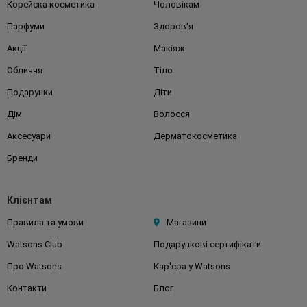
Корейска косметика
Чоловікам
Парфуми
Здоров'я
Акції
Макіяж
Обличчя
Тіло
Подарунки
Діти
Дім
Волосся
Аксесуари
Дерматокосметика
Бренди
Клієнтам
Правила та умови
Магазини
Watsons Club
Подарункові сертифікати
Про Watsons
Кар'єра у Watsons
Контакти
Блог