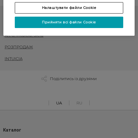
Налаштувати файли Cookie
Жіночі колготки
Прийняти всі файли Cookie
до -50% на обраний асортимент товарів ТМ Women`s code,
Art G, Intuicia, Siela
РОЗПРОДАЖ
INTUICIA
Поділитись із друзями
UA
RU
Каталог