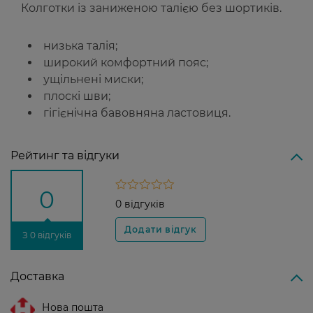
Колготки із заниженою талією без шортиків.
низька талія;
широкий комфортний пояс;
ущільнені миски;
плоскі шви;
гігієнічна бавовняна ластовиця.
Рейтинг та відгуки
0
0 відгуків
З 0 відгуків
Доставка
Нова пошта