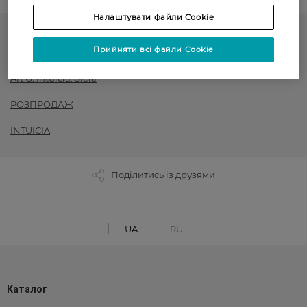
Налаштувати файли Cookie
Жіночі колготки
Прийняти всі файли Cookie
до -50% на обраний асортимент товарів ТМ Women`s code,
Art G, Intuicia, Siela
РОЗПРОДАЖ
INTUICIA
Поділитись із друзями
UA
RU
Каталог