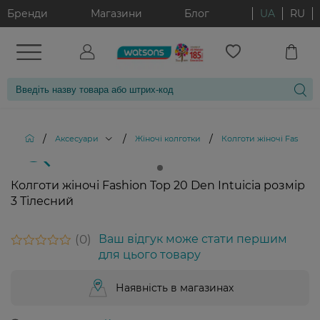
Бренди
Магазини
Блог
UA
RU
/
/
/
Аксесуари
Жіночі колготки
Колготи жіночі Fashion T
Колготи жіночі Fashion Top 20 Den Intuicia розмір
3 Тілесний
0
Ваш відгук може стати першим
для цього товару
Наявність в магазинах