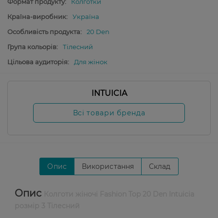
Формат продукту:
Колготки
Країна-виробник:
Україна
Особливість продукта:
20 Den
Група кольорів:
Тілесний
Цільова аудиторія:
Для жінок
INTUICIA
Всі товари бренда
Опис
Використання
Склад
Опис
Колготи жіночі Fashion Top 20 Den Intuicia
розмір 3 Тілесний