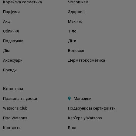
Корейска косметика
Чоловікам
Парфуми
Здоров'я
Акції
Макіяж
Обличчя
Тіло
Подарунки
Діти
Дім
Волосся
Аксесуари
Дерматокосметика
Бренди
Клієнтам
Правила та умови
Магазини
Watsons Club
Подарункові сертифікати
Про Watsons
Кар'єра у Watsons
Контакти
Блог