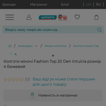
Бренди
Магазини
Блог
UA
RU
/
/
/
Аксесуари
Жіночі колготки
Колготи жіночі Fashion 
Колготи жіночі Fashion Top 20 Den Intuicia розмір
4 Бежевий
0
Ваш відгук може стати першим
для цього товару
Наявність в магазинах