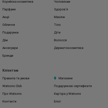
Корейска косметика
Чоловікам
Парфуми
Здоров'я
Акції
Макіяж
Обличчя
Тіло
Подарунки
Діти
Дім
Волосся
Аксесуари
Дерматокосметика
Бренди
Клієнтам
Правила та умови
Магазини
Watsons Club
Подарункові сертифікати
Про Watsons
Кар'єра у Watsons
Контакти
Блог