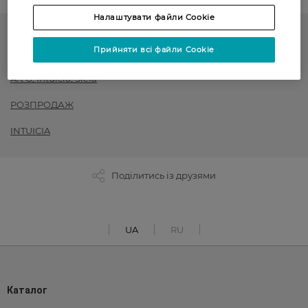
Налаштувати файли Cookie
Жіночі колготки
Прийняти всі файли Cookie
до -50% на обраний асортимент товарів ТМ Women`s code,
Art G, Intuicia, Siela
РОЗПРОДАЖ
INTUICIA
Поділитись із друзями
UA
RU
Каталог