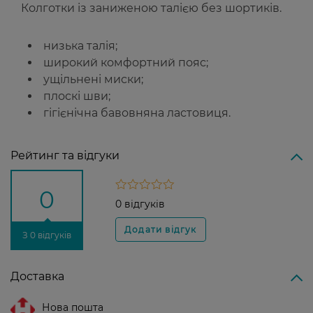
Колготки із заниженою талією без шортиків.
низька талія;
широкий комфортний пояс;
ущільнені миски;
плоскі шви;
гігієнічна бавовняна ластовиця.
Рейтинг та відгуки
0
0 відгуків
З 0 відгуків
Доставка
Нова пошта