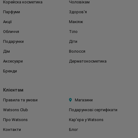
Корейска косметика
Чоловікам
Парфуми
Здоров'я
Акції
Макіяж
Обличчя
Тіло
Подарунки
Діти
Дім
Волосся
Аксесуари
Дерматокосметика
Бренди
Клієнтам
Правила та умови
Магазини
Watsons Club
Подарункові сертифікати
Про Watsons
Кар'єра у Watsons
Контакти
Блог