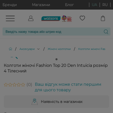
Бренди
Магазини
Блог
UA
RU
/
/
/
Аксесуари
Жіночі колготки
Колготи жіночі Fashion 
Колготи жіночі Fashion Top 20 Den Intuicia розмір
4 Тілесний
0
Ваш відгук може стати першим
для цього товару
Наявність в магазинах