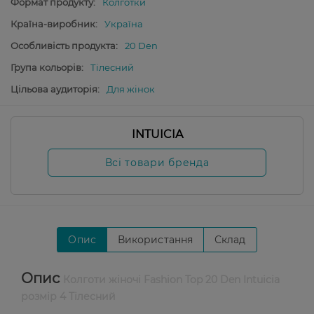
Формат продукту:
Колготки
Країна-виробник:
Україна
Особливість продукта:
20 Den
Група кольорів:
Тілесний
Цільова аудиторія:
Для жінок
INTUICIA
Всі товари бренда
Опис
Використання
Склад
Опис
Колготи жіночі Fashion Top 20 Den Intuicia
розмір 4 Тілесний