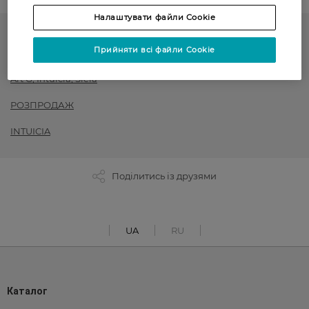
Налаштувати файли Cookie
Жіночі колготки
Прийняти всі файли Cookie
до -50% на обраний асортимент товарів ТМ Women`s code,
Art G, Intuicia, Siela
РОЗПРОДАЖ
INTUICIA
Поділитись із друзями
UA
RU
Каталог