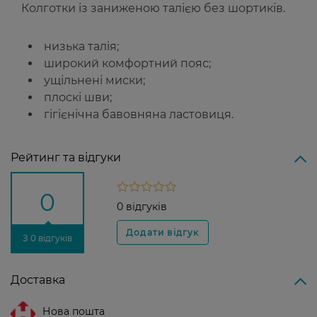
Колготки із заниженою талією без шортиків.
низька талія;
широкий комфортний пояс;
ущільнені миски;
плоскі шви;
гігієнічна бавовняна ластовиця.
Рейтинг та відгуки
0
0 відгуків
З 0 відгуків
Доставка
Нова пошта