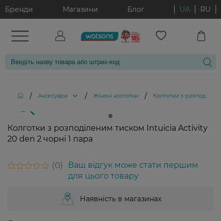
Бренди
Магазини
Блог
UA
RU
/
/
/
Аксесуари
Жіночі колготки
Колготки з розподіленим 
Колготки з розподіленим тиском Intuicia Activity
20 den 2 чорні 1 пара
0
Ваш відгук може стати першим
для цього товару
Наявність в магазинах