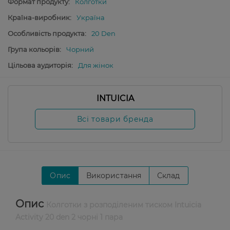
Формат продукту:
Колготки
Країна-виробник:
Україна
Особливість продукта:
20 Den
Група кольорів:
Чорний
Цільова аудиторія:
Для жінок
INTUICIA
Всі товари бренда
Опис
Використання
Склад
Опис
Колготки з розподіленим тиском Intuicia
Activity 20 den 2 чорні 1 пара