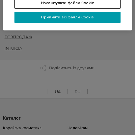
Налаштувати файли Cookie
Жіночі колготки
Прийняти всі файли Cookie
до -50% на обраний асортимент товарів ТМ Women`s code,
Art G, Intuicia, Siela
РОЗПРОДАЖ
INTUICIA
Поділитись із друзями
UA
RU
Каталог
Корейска косметика
Чоловікам