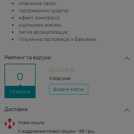
класична талія;
підтримуючі шорти;
ефект компресії;
ущільнені миски;
легка ароматизація;
гігієнічна ластовиця з бавовни.
Рейтинг та відгуки
0
0 відгуків
З 0 відгуків
Доставка
Нова пошта
У відділення Нової пошти - 99 грн,