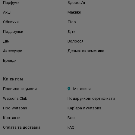
Парфуми
Здоров'я
Акції
Макіяж
Обличчя
Тіло
Подарунки
Діти
Дім
Волосся
Аксесуари
Дерматокосметика
Бренди
Клієнтам
Правила та умови
Магазини
Watsons Club
Подарункові сертифікати
Про Watsons
Кар'єра у Watsons
Контакти
Блог
Оплата та доставка
FAQ