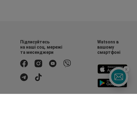
Підписуйтесь
Watsons в
на наші соц. мережі
вашому
та месенджери
смартфоні
x