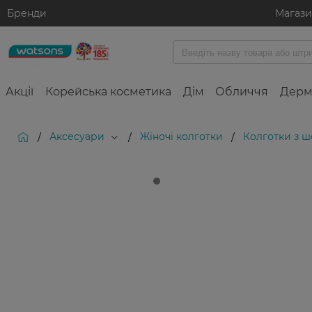
Бренди
Магаз
Акції
Корейська косметика
Дім
Обличчя
Дерм
Аксесуари
Жіночі колготки
Колготки з шо
/
/
/