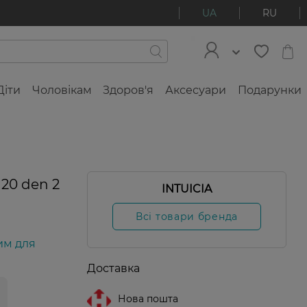
UA
RU
Діти
Чоловікам
Здоров'я
Аксесуари
Подарунки
 20 den 2
INTUICIA
Всі товари бренда
им для
Доставка
Нова пошта