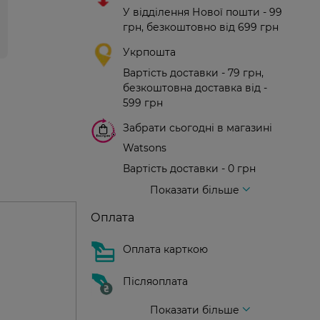
У відділення Нової пошти - 99
грн, безкоштовно від 699 грн
Укрпошта
Вартість доставки - 79 грн,
безкоштовна доставка від -
599 грн
Забрати сьогодні в магазині
Watsons
Вартість доставки - 0 грн
Вартість доставки - 99 грн, безкоштовна доставка від - 699 грн
Доставка кур'єром нової пошти
Вартість доставки - 150 грн (до парадного)
Показати більше
Оплата
Оплата карткою
Післяоплата
Показати більше