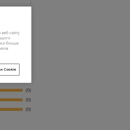
 веб-сайту
нашого
ися більше
айлів
и Cookie
0
0
0
0
0