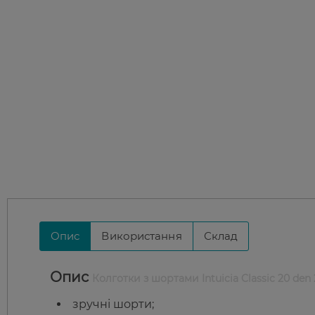
Опис
Використання
Склад
Опис
Колготки з шортами Intuicia Classic 20 den 
зручні шорти;