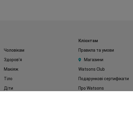
Клієнтам
Чоловікам
Правила та умови
Здоров'я
Магазини
Макіяж
Watsons Club
Тіло
Подарункові сертифікати
Діти
Про Watsons
Волосся
Кар'єра у Watsons
Дерматокосметика
Контакти
Блог
Оплата та доставка