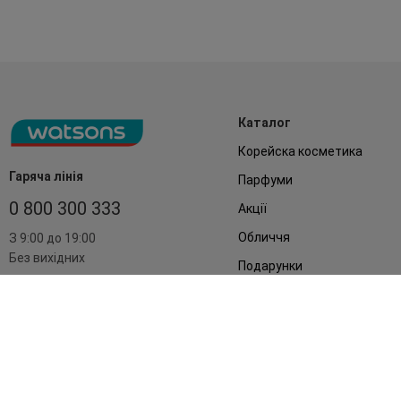
Каталог
Корейска косметика
Гаряча лінія
Парфуми
0 800 300 333
Акції
Обличчя
З 9:00 до 19:00
Без вихідних
Подарунки
Дім
Аксесуари
Бренди