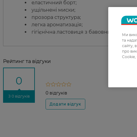
еластичний борт;
ущільнені миски;
прозора структура;
легка ароматизація;
гігієнічна ластовиця з бавовни.
Ми вико
та над
сайту, 
про вик
Cookie,
Рейтинг та відгуки
0
0 відгуків
З 0 відгуків