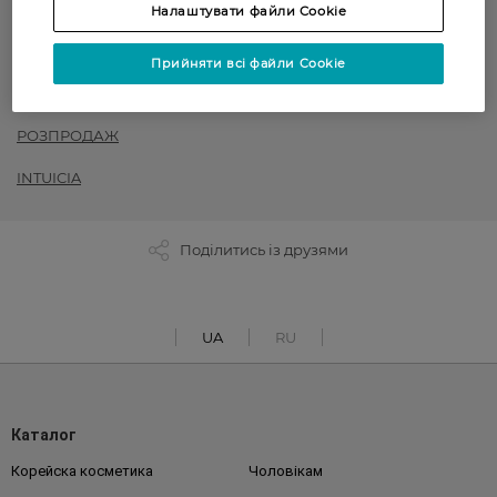
Налаштувати файли Cookie
Жіночі колготки
Прийняти всі файли Cookie
до -50% на обраний асортимент товарів ТМ Women`s code,
Art G, Intuicia, Siela
РОЗПРОДАЖ
INTUICIA
Поділитись із друзями
UA
RU
Каталог
Корейска косметика
Чоловікам