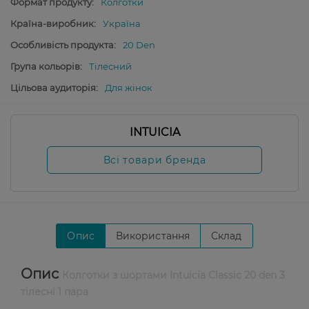
Формат продукту:
Колготки
Країна-виробник:
Україна
Особливість продукта:
20 Den
Група кольорів:
Тілесний
Цільова аудиторія:
Для жінок
INTUICIA
Всі товари бренда
Опис
Використання
Склад
Опис
Колготки з шортами Intuicia Classic 20 den 3
тілесні 1 пара