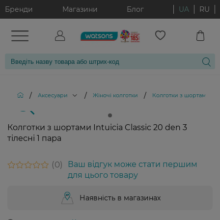
Бренди
Магазини
Блог
UA
RU
/
/
/
Аксесуари
Жіночі колготки
Колготки з шортами Intui
Колготки з шортами Intuicia Classic 20 den 3
тілесні 1 пара
0
Ваш відгук може стати першим
для цього товару
Наявність в магазинах