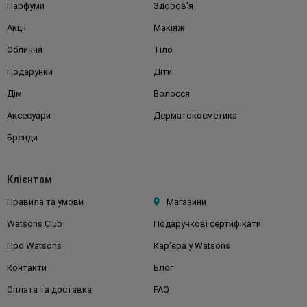
Парфуми
Здоров'я
Акції
Макіяж
Обличчя
Тіло
Подарунки
Діти
Дім
Волосся
Аксесуари
Дерматокосметика
Бренди
Клієнтам
Правила та умови
Магазини
Watsons Club
Подарункові сертифікати
Про Watsons
Кар'єра у Watsons
Контакти
Блог
Оплата та доставка
FAQ