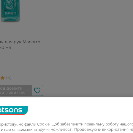
ик для рук Manorm
 50 мл
ристовуємо файли Cookie, щоб забезпечити правильну роботу нашого
ати вам максимально зручні можливості. Продовжуючи використання 