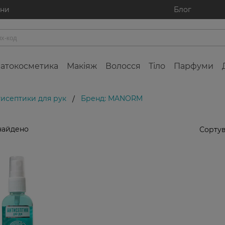
ини
Блог
атокосметика
Макіяж
Волосся
Тіло
Парфуми
исептики для рук
Бренд: MANORM
/
найдено
Сортув