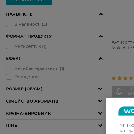
Антисепт
Malachite
Ми вико
та над