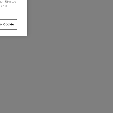
ися більше
айлів
и Cookie