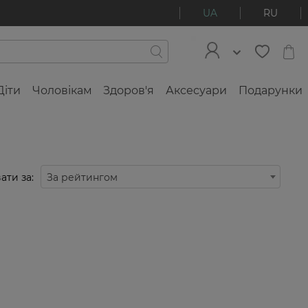
UA
RU
Діти
Чоловікам
Здоров'я
Аксесуари
Подарунки
ати за:
За рейтингом