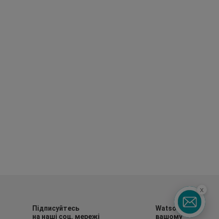
x
Підписуйтесь
Watsons в
на наші соц. мережі
вашому