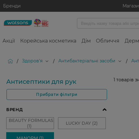
Бренди
Магаз
Акції
Корейська косметика
Дім
Обличчя
Дерм
Здоров'я
Антибактеріальні засоби
Ант
/
/
/
1
товарів з
Антисептики для рук
Прибрати фільтри