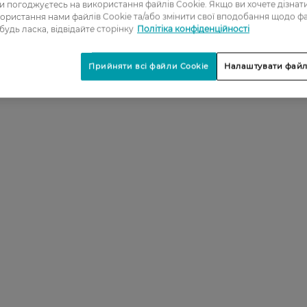
ви погоджуєтесь на використання файлів Cookie. Якщо ви хочете дізнат
ористання нами файлів Cookie та/або змінити свої вподобання щодо ф
 будь ласка, відвідайте сторінку
Політіка конфіденційності
Прийняти всі файли Cookie
Налаштувати файл