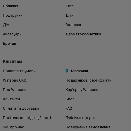
Обличчя
Тіло
Подарунки
Діти
Дім
Волосся
Аксесуари
Дерматокосметика
Бренди
Клієнтам
Правила та умови
Магазини
Watsons Club
Подарункові сертифікати
Про Watsons
Кар'єра у Watsons
Контакти
Блог
Оплата та доставка
FAQ
Політика конфіденційності
Публічна оферта
ЗМІ про нас
Повернення замовлення