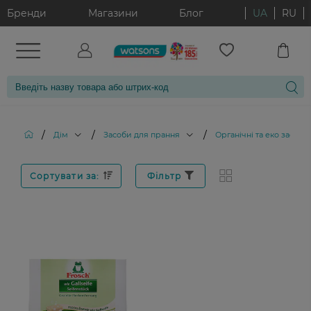
Бренди
Магазини
Блог
UA
RU
/
/
/
Дім
Засоби для прання
Органічні та еко засоби
Сортувати за:
Фільтр