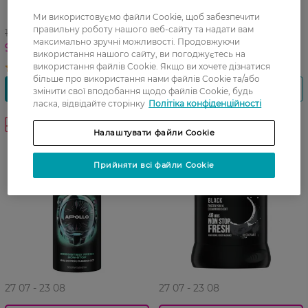
чоловічий AXE Black 150 мл
Axe Black 250 мл
Ми використовуємо файли Cookie, щоб забезпечити
правильну роботу нашого веб-сайту та надати вам
139,99 ГРН
135,99 ГРН
максимально зручні можливості. Продовжуючи
97,99 ГРН
94,99 ГРН
використання нашого сайту, ви погоджуєтесь на
використання файлів Cookie. Якщо ви хочете дізнатися
більше про використання нами файлів Cookie та/або
змінити свої вподобання щодо файлів Cookie, будь
ласка, відвідайте сторінку
Політіка конфіденційності
-30%
-30%
Налаштувати файли Cookie
Прийняти всі файли Cookie
27 07 - 23 08
27 07 - 23 08