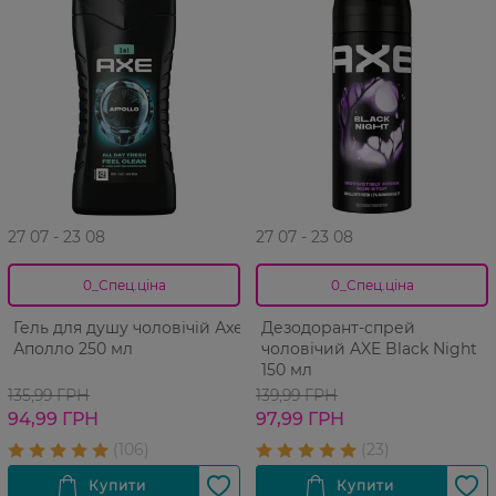
27 07 - 23 08
27 07 - 23 08
0_Спец.ціна
0_Спец.ціна
Гель для душу чоловічій Аxe
Дезодорант-спрей
Аполло 250 мл
чоловічий AXE Black Night
150 мл
135,99 ГРН
139,99 ГРН
94,99 ГРН
97,99 ГРН