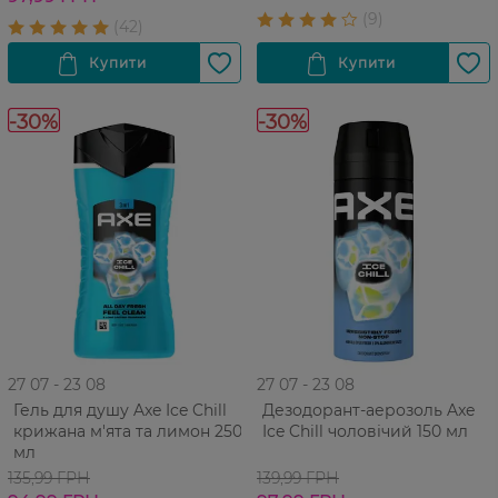
-30%
-30%
27 07 - 23 08
27 07 - 23 08
Гель для душу Axe Ice Chill
Дезодорант-аерозоль Axe
крижана м'ята та лимон 250
Ice Chill чоловічий 150 мл
мл
135,99 ГРН
139,99 ГРН