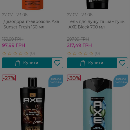
27 07 - 23 08
27 07 - 23 08
Дезодорант-аерозоль Axe
Гель для душу та шампунь
Sunset Fresh 150 мл
AXE Black 700 мл
139,99 ГРН
297,99 ГРН
97,99 ГРН
217,49 ГРН
-27%
-30%
Тільки
Тільки
онлайн
онлайн