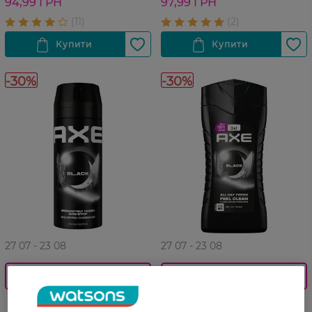
94,99 ГРН
97,99 ГРН
-30%
-30%
27 07 - 23 08
27 07 - 23 08
0_Спец.ціна
0_Спец.ціна
Дезодорант-спрей
Гель для душу чоловічий