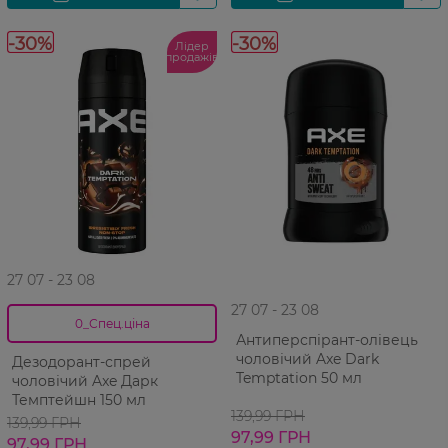
-30%
-30%
Лідер
продажів
27 07 - 23 08
27 07 - 23 08
0_Спец.ціна
Антиперспірант-олівець
чоловічий Axe Dark
Дезодорант-спрей
Temptation 50 мл
чоловічий Axe Дарк
Темптейшн 150 мл
139,99 ГРН
139,99 ГРН
97,99 ГРН
97,99 ГРН