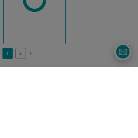
x
UA
RU
Каталог
Корейска косметика
Чоловікам
Парфуми
Здоров'я
Акції
Макіяж