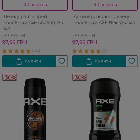
0_Спец.ціна
0_Спец.ціна
Дезодорант-спрей
Антиперспірант-олівець
чоловічий Axe Аполло 150
чоловічий AXE Black 50 мл
мл
139,99 ГРН
139,99 ГРН
97,99 ГРН
97,99 ГРН
-30%
-30%