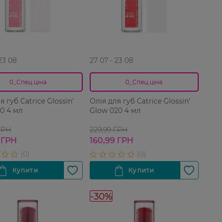
 23 08
27 07 - 23 08
0_Спец.ціна
0_Спец.ціна
я губ Catrice Glossin'
Олія для губ Catrice Glossin'
0 4 мл
Glow 020 4 мл
ГРН
229,99 ГРН
 ГРН
160,99 ГРН
-30%