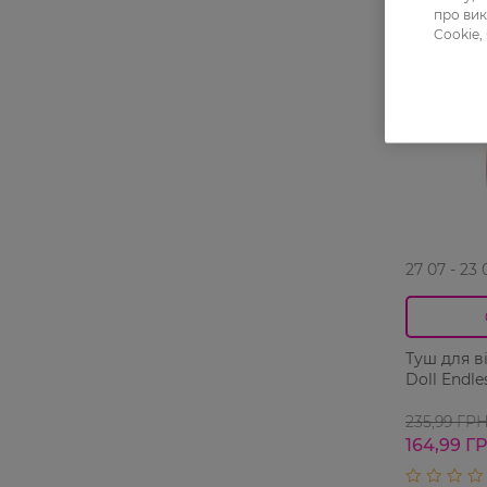
-30%
про вик
Cookie,
27 07 - 23 
Туш для ві
Doll Endle
235,99 ГР
164,99 Г