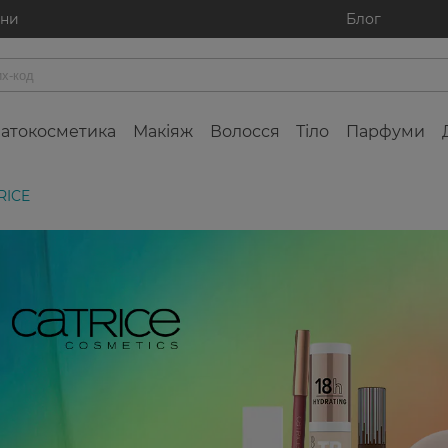
ини
Блог
атокосметика
Макіяж
Волосся
Тіло
Парфуми
RICE