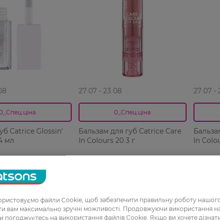
08
27 07 - 23 08
27 07 -
0_Спец.ціна
0_Спец.ціна
уб Catrice Glossin'
Бальзам для губ Catrice Care
Бальзам
4 мл
In Colours 20 3 г
In Colo
Н
199,99 ГРН
199,99 
РН
139,99 ГРН
139,99
ристовуємо файли Cookie, щоб забезпечити правильну роботу нашого
ати вам максимально зручні можливості. Продовжуючи використання 
ви погоджуєтесь на використання файлів Cookie. Якщо ви хочете дізнат