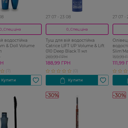
08
27 07 - 23 08
27 07 -
0_Спец.ціна
0_Спец.ціна
ій водостійка
Туш для вій водостійка
Олівец
lam & Doll Volume
Catrice LIFT UP Volume & Lift
водост
л
010 Deep Black 11 мл
Slim'Ma
Chocola
Н
269,99 ГРН
159,99 
РН
188,99 ГРН
111,99
-30%
-30%