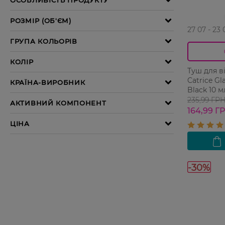
27 07 - 23 
Туш для в
Catrice G
Black 10 м
235,99 ГР
164,99 Г
-30%