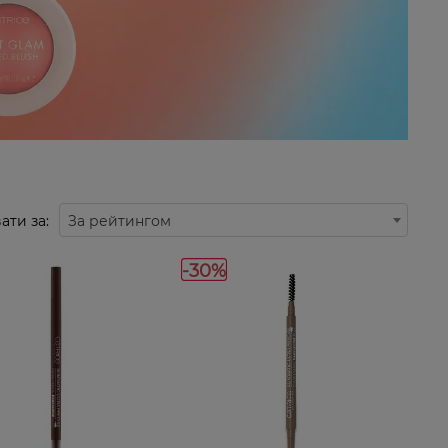
ати за:
За рейтингом
-30%