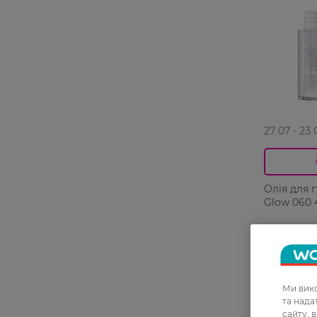
27 07 - 23 
Олія для г
Glow 060 
229,99 ГР
160,99 Г
Ми вико
та над
сайту, 