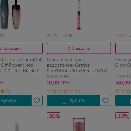
08
27 07 - 23 08
27 07 -
0_Спец.ціна
0_Спец.ціна
ій Catrice Glam&Doll
Олівець для брів
Олія дл
 Off Power Hold
водостійкий Catrice
Glow 01
 010 Ultra Black 9
Slim'Matic Ultra Precise №025
Brown 1 шт
Н
159,99 ГРН
229,99 
РН
111,99 ГРН
160,99
-30%
-30%