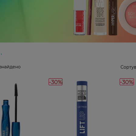
 знайдено
Сортув
-30%
-30%