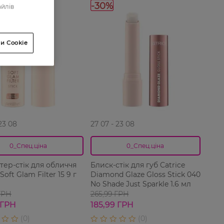
-30%
айлів
и Cookie
 23 08
27 07 - 23 08
0_Спец.ціна
0_Спец.ціна
тер-стік для обличчя
Блиск-стік для губ Catrice
Soft Glam Filter 15 9 г
Diamond Glaze Gloss Stick 040
No Shade Just Sparkle 1.6 мл
ГРН
265,99 ГРН
 ГРН
185,99 ГРН