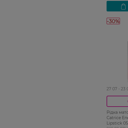
-30%
27 07 - 23 
Рідка мат
Catrice En
Lipstick 0