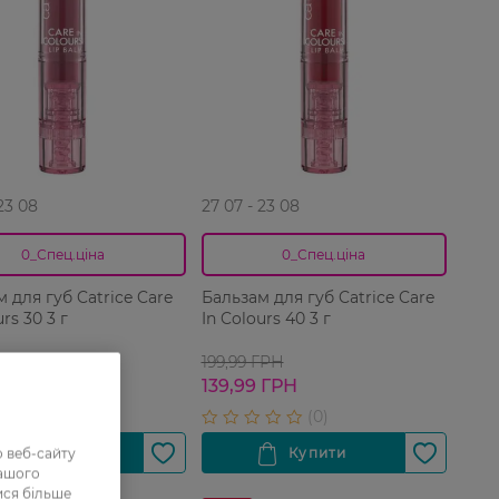
 23 08
27 07 - 23 08
0_Спец.ціна
0_Спец.ціна
 для губ Catrice Care
Бальзам для губ Catrice Care
urs 30 3 г
In Colours 40 3 г
ГРН
199,99 ГРН
 ГРН
139,99 ГРН
 веб-сайту
нашого
ися більше