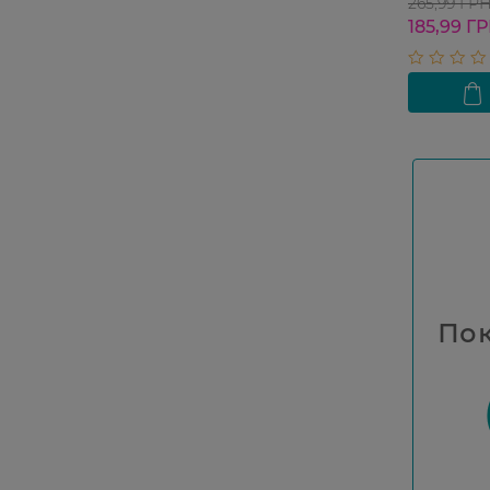
мл
265,99 ГР
185,99 Г
Пок