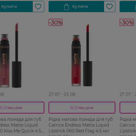
-30%
-30%
08
27 07 - 23 08
27 07 -
0_Спец.ціна
0_Спец.ціна
ова помада для губ
Рідка матова помада для губ
Рідка 
dless Matte Liquid
Catrice Endless Matte Liquid
Catrice
50 Kiss Me Quick 4.5
Lipstick 060 Red Flag 4.5 мл
Lipstic