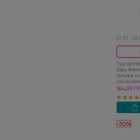
27 07 - 23 
Туш для в
Easy Wash
Volume тон
мл
235,99 ГР
164,99 Г
-30%