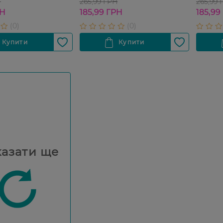
мл
Н
265,99 ГРН
265,99 
РН
185,99 ГРН
185,99
азати ще