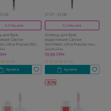
 23 08
27 07 - 23 08
0_Спец.ціна
0_Спец.ціна
ь для брів
Олівець для брів
ійкий Catrice
водостійкий Catrice
tic Ultra Precise 050
Slim'Matic Ultra Precise тон
te 1 шт
015 Ash Blonde 1 шт
ГРН
159,99 ГРН
 ГРН
111,99 ГРН
-30%