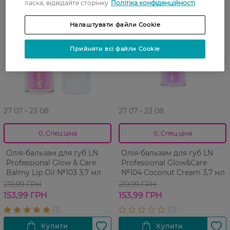
ласка, відвідайте сторінку
Політіка конфіденційності
Налаштувати файли Cookie
Прийняти всі файли Cookie
27 07 - 23 08
27 07 - 23 08
0_Спец.ціна
0_Спец.ціна
Олія-бальзам для губ LN
Олія-бальзам для губ LN
Professional Glow & Сare
Professional Glow&Сare
Balmy Lip Oil №103 3,7 мл
№104 Coconut Cream 3,7 мл
219,99 ГРН
219,99 ГРН
153,99 ГРН
153,99 ГРН