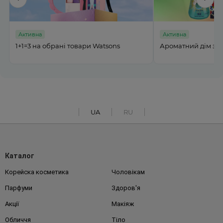
Активна
Активна
%
1+1=3 на обрані товари Watsons
Ароматний дім з M
UA
RU
Каталог
Корейска косметика
Чоловікам
Парфуми
Здоров'я
Акції
Макіяж
Обличчя
Тіло