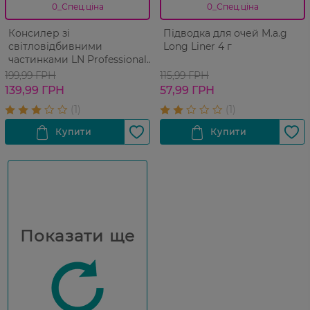
0_Спец.ціна
0_Спец.ціна
Консилер зі
Підводка для очей M.a.g
світловідбивними
Long Liner 4 г
частинками LN Professional
Touch-Up Cover Fluid №102
199,99 ГРН
115,99 ГРН
Натуральний бежевий 15
139,99 ГРН
57,99 ГРН
мл
Показати ще