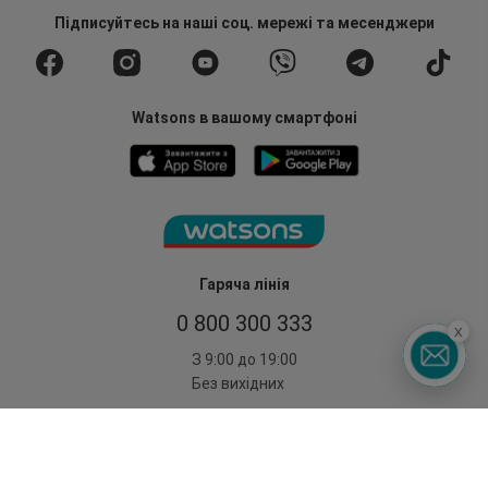
Підписуйтесь
на наші соц. мережі
та месенджери
Watsons в вашому смартфоні
Гаряча лінія
0 800 300 333
x
З 9:00 до 19:00
Без вихідних