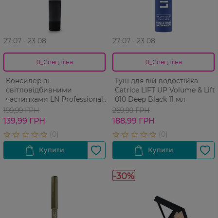
27 07 - 23 08
27 07 - 23 08
0_Спец.ціна
0_Спец.ціна
Консилер зі
Туш для вій водостійка
світловідбивними
Catrice LIFT UP Volume & Lift
частинками LN Professional
010 Deep Black 11 мл
Touch-Up Cover Fluid №101
199,99 ГРН
269,99 ГРН
Світлий бежевий 15 мл
139,99 ГРН
188,99 ГРН
-30%