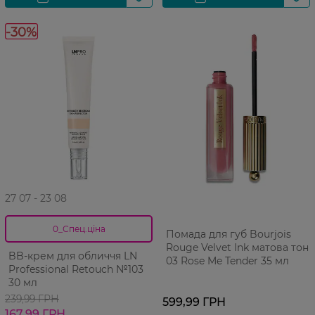
-30%
27 07 - 23 08
0_Спец.ціна
Помада для губ Bourjois
Rouge Velvet Ink матова тон
BB-крем для обличчя LN
03 Rose Me Tender 35 мл
Professional Retouch №103
30 мл
239,99 ГРН
599,99 ГРН
167,99 ГРН