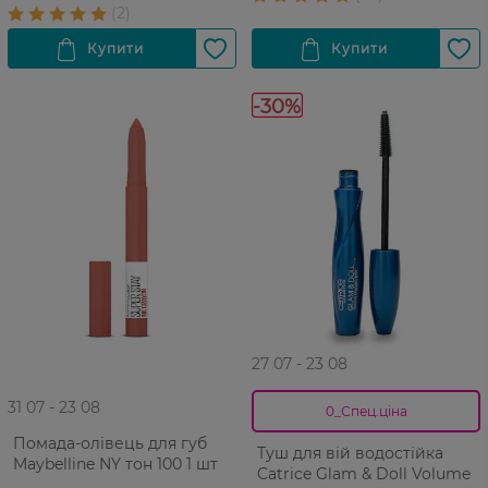
-30%
27 07 - 23 08
31 07 - 23 08
0_Спец.ціна
Помада-олівець для губ
Туш для вій водостійка
Maybelline NY тон 100 1 шт
Catrice Glam & Doll Volume