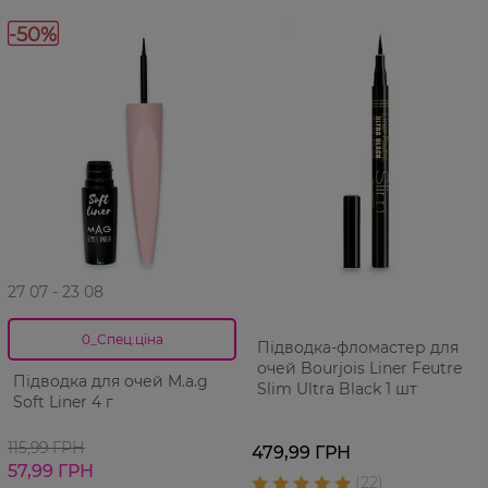
-50%
27 07 - 23 08
0_Спец.ціна
Підводка-фломастер для
очей Bourjois Liner Feutre
Підводка для очей M.a.g
Slim Ultra Black 1 шт
Soft Liner 4 г
115,99 ГРН
479,99 ГРН
57,99 ГРН