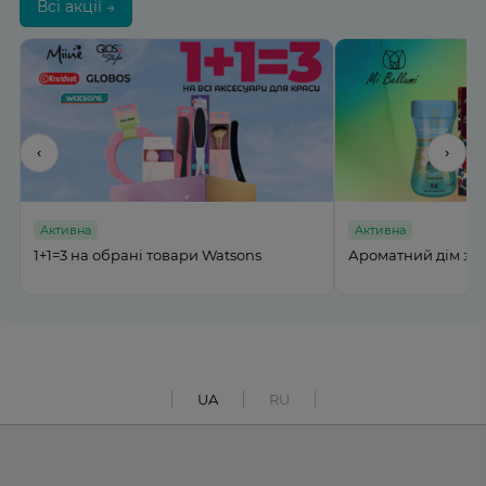
Всі акції →
‹
›
Активна
Активна
%
1+1=3 на обрані товари Watsons
Ароматний дім з M
UA
RU