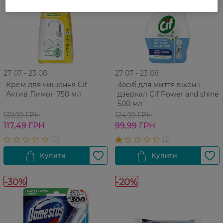
27 07 - 23 08
27 07 - 23 08
Крем для чищення Cif
Засіб для миття вікон і
Актив Лимон 750 мл
дзеркал Cif Power and shine
500 мл
139,99 ГРН
124,99 ГРН
117,49 ГРН
99,99 ГРН
-30%
-20%