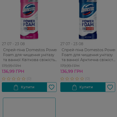
27 07 - 23 08
27 07 - 23 08
Спрей-піна Domestos Power
Спрей-піна Domestos Power
Foam для чищення унітазу
Foam для чищення унітазу
та ванної Квіткова свіжість
та ванної Арктична свіжість
435 мл
435 мл
179,99 ГРН
179,99 ГРН
136,99 ГРН
136,99 ГРН