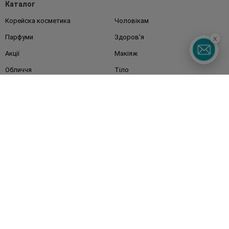
Каталог
Корейска косметика
Чоловікам
Парфуми
Здоров'я
x
Акції
Макіяж
Обличчя
Тіло
Подарунки
Діти
Дім
Волосся
Аксесуари
Дерматокосметика
Бренди
Клієнтам
Правила та умови
Магазини
Watsons Club
Подарункові сертифікати
Про Watsons
Кар'єра у Watsons