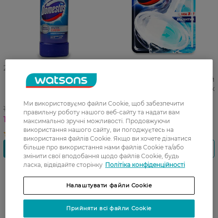
27 07 - 23 08
27 07 - 23 08
Засіб для чищення унітазу
Блок для унітазу гігієнічний
Domestos Експерт Сила 7 1
Domestos Сила 3в1 Атлантік
л
35 г
Ми використовуємо файли Cookie, щоб забезпечити
153,99 ГРН
76,99 ГРН
правильну роботу нашого веб-сайту та надати вам
129,49 ГРН
53,99 ГРН
максимально зручні можливості. Продовжуючи
використання нашого сайту, ви погоджуєтесь на
використання файлів Cookie. Якщо ви хочете дізнатися
більше про використання нами файлів Cookie та/або
змінити свої вподобання щодо файлів Cookie, будь
ласка, відвідайте сторінку
Політіка конфіденційності
-20%
Налаштувати файли Cookie
Прийняти всі файли Cookie