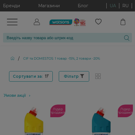
Бренди
Магазини
Блог
UA
RU
/
CIF та DOMESTOS: 1 товар -15%, 2 товари -20%
Сортувати за:
Фільтр
Умови акції
Лідер
Лідер
продажів
продажів