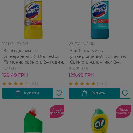
27 07 - 23 08
27 07 - 23 08
Засіб для миття
Засіб для миття
універсальний Domestos
універсальний Domestos
Лимонна свіжість 24 години
Свіжість Атлантики 24
1000мл
години 1000мл
153,99 ГРН
153,99 ГРН
129,49 ГРН
129,49 ГРН
Лідер
Лідер
продажів
продажів