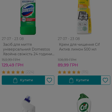
27 07 - 23 08
27 07 - 23 08
Засіб для миття
Крем для чищення Cif
універсальний Domestos
Актив лимон 500 мл
Хвойна свіжість 24 години
1000мл
153,99 ГРН
106,99 ГРН
129,49 ГРН
89,99 ГРН