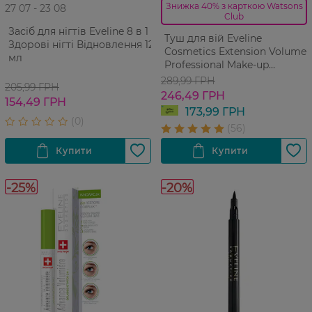
Знижка 40% з карткою Watsons
27 07 - 23 08
Club
Засіб для нігтів Eveline 8 в 1
Туш для вій Eveline
Здорові нігті Відновлення 12
Cosmetics Extension Volume
мл
Professional Make-up
Екстремальний Об'єм і
289,99 ГРН
205,99 ГРН
Подовження x10 10 мл
246,49 ГРН
154,49 ГРН
173,99 ГРН
-25%
-20%