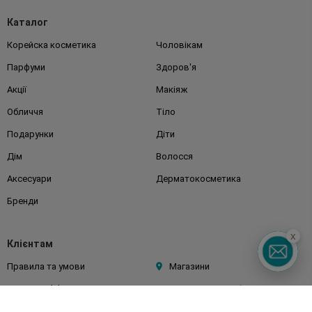
Каталог
Корейска косметика
Чоловікам
Парфуми
Здоров'я
Акції
Макіяж
Обличчя
Тіло
Подарунки
Діти
Дім
Волосся
Аксесуари
Дерматокосметика
Бренди
x
Клієнтам
Правила та умови
Магазини
Watsons Club
Подарункові сертифікати
Про Watsons
Кар'єра у Watsons