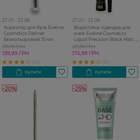
27 07 - 23 08
27 07 - 23 08
Коректор для брів Eveline
Водостійка підводка для
Cosmetics Definer
очей Eveline Cosmetics
безкольоровий 10 мл
Liquid Precision Black Matt 4
мл
199,99 ГРН
219,99 ГРН
139,99 ГРН
175,99 ГРН
-20%
-25%