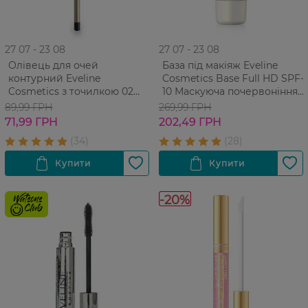
27 07 - 23 08
27 07 - 23 08
Олівець для очей
База під макіяж Eveline
контурний Eveline
Cosmetics Base Full HD SPF-
Cosmetics з точилкою 02
10 Маскуюча почервоніння
Black 2 г
30 мл
89,99 ГРН
269,99 ГРН
71,99 ГРН
202,49 ГРН
-20%