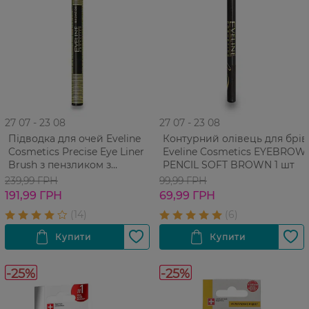
27 07 - 23 08
27 07 - 23 08
Підводка для очей Eveline
Контурний олівець для брів
Cosmetics Precise Eye Liner
Eveline Cosmetics EYEBROW
Brush з пензликом з
PENCIL SOFT BROWN 1 шт
натурального ворсу 4 мл
239,99 ГРН
99,99 ГРН
191,99 ГРН
69,99 ГРН
-25%
-25%