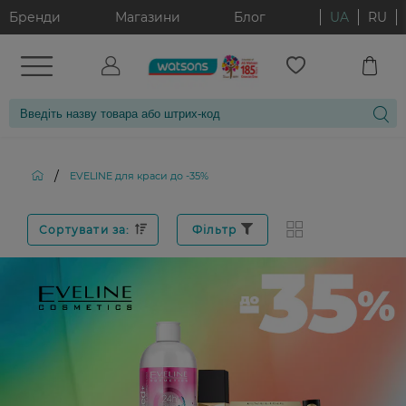
Бренди
Магазини
Блог
UA
RU
/
EVELINE для краси до -35%
Сортувати за:
Фільтр