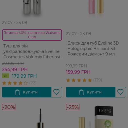
27 07 - 23 08
Знижка 40% з карткою Watsons
27 07 - 23 08
Club
Блиск для губ Eveline 3D
Туш для вій
Holographic Brilliant 53
ультраподовжуюча Eveline
Рожевий діамант 9 мл
Cosmetics Volumix Fiberlast
Curl Up Mascara 9 мл
299,99 ГРН
199,99 ГРН
254,99 ГРН
159,99 ГРН
179,99 ГРН
-20%
-25%