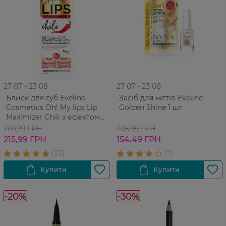
27 07 - 23 08
27 07 - 23 08
Блиск для губ Eveline
Засіб для нігтів Eveline
Cosmetics Oh! My lips Lip
Golden Shine 1 шт
Maximizer Chili з ефектом
збільшення губ 5 мл
269,99 ГРН
205,99 ГРН
215,99 ГРН
154,49 ГРН
-20%
-30%