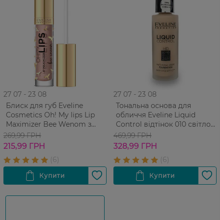
27 07 - 23 08
27 07 - 23 08
Блиск для губ Eveline
Тональна основа для
Cosmetics Oh! My lips Lip
обличчя Eveline Liquid
Maximizer Bee Wenom з
Control відтінок 010 світло
ефектом збільшення губ 5
бежевий 32 мл
269,99 ГРН
469,99 ГРН
мл
215,99 ГРН
328,99 ГРН