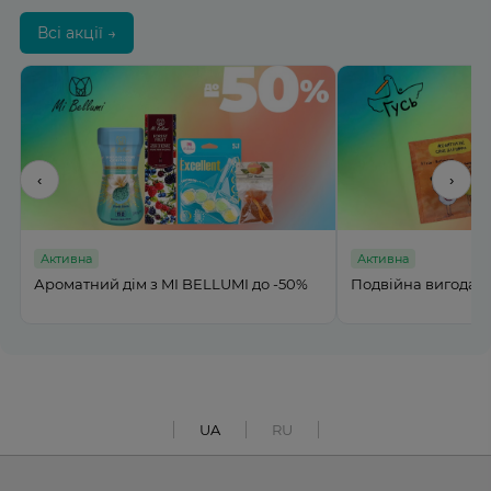
Всі акції →
‹
›
Активна
Активна
Ароматний дім з MI BELLUMI до -50%
Подвійна вигода на
UA
RU