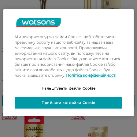
Ми використовуємо файли Cookie, щоб забезпечити
правильну роботу нашого веб-сайту та надати вам
максимально зручні можливості. Продовжуючи
27 07 - 23 08
27 07 - 23 08
використання нашого сайту, ви погоджуєтесь на
Підводка для очей Eveline
Коректор для обличчя
використання файлів Cookie. Якщо ви хочете дізнатися
Cosmetics Celebrities
Eveline Cosmetics Art Scenic
більше про використання нами файлів Cookie та/або
Чорний 3 мл
Professional Make-up 2 In 1 04
змінити свої вподобання щодо файлів Cookie, будь
Light 7 мл
225,99 ГРН
229,99 ГРН
ласка, відвідайте сторінку
Політіка конфіденційності
180,99 ГРН
172,49 ГРН
Налаштувати файли Cookie
Прийняти всі файли Cookie
-20%
-25%