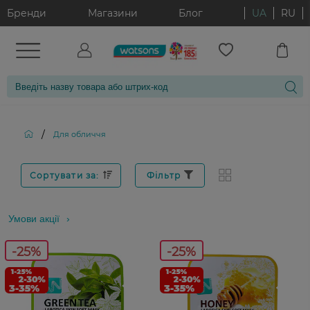
Бренди
Магазини
Блог
UA
RU
/
Для обличчя
Сортувати за:
Фільтр
Умови акції
-25%
-25%