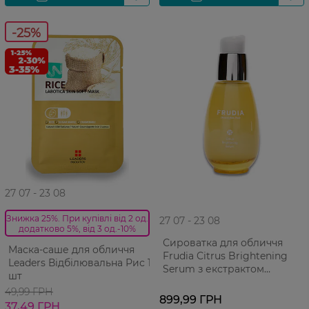
-25%
27 07 - 23 08
Знижка 25%. При купівлі від 2 од.
27 07 - 23 08
додатково 5%, від 3 од.-10%
Сироватка для обличчя
Маска-саше для обличчя
Frudia Citrus Brightening
Leaders Відбілювальна Рис 1
Serum з екстрактом
шт
мандарина 50 г
49,99 ГРН
899,99 ГРН
37,49 ГРН