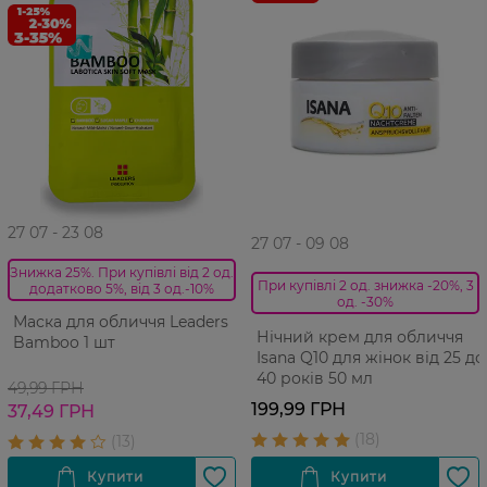
27 07 - 23 08
27 07 - 09 08
Знижка 25%. При купівлі від 2 од.
При купівлі 2 од. знижка -20%, 3
додатково 5%, від 3 од.-10%
од. -30%
Маска для обличчя Leaders
Нічний крем для обличчя
Bamboo 1 шт
Isana Q10 для жінок від 25 до
40 років 50 мл
49,99 ГРН
199,99 ГРН
37,49 ГРН