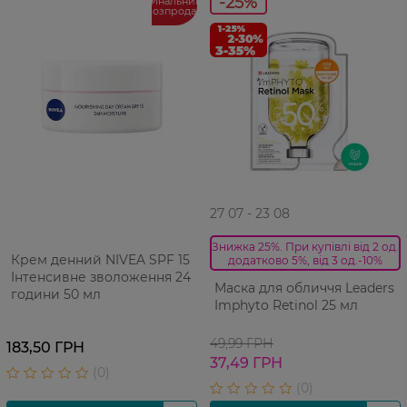
-25%
Фінальний
розпродаж
27 07 - 23 08
Знижка 25%. При купівлі від 2 од.
Крем денний NIVEA SPF 15
додатково 5%, від 3 од.-10%
Інтенсивне зволоження 24
Маска для обличчя Leaders
години 50 мл
Imphyto Retinol 25 мл
49,99 ГРН
183,50 ГРН
37,49 ГРН