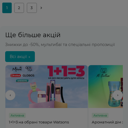
Ще більше акцій
Знижки до -50%, мультибаї та спеціальні пропозиції
Всі акції →
‹
›
Активна
Активна
%
1+1=3 на обрані товари Watsons
Ароматний дім з M