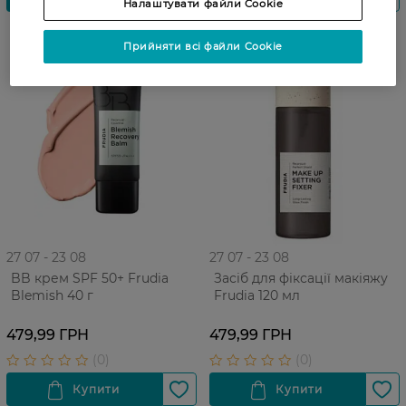
Налаштувати файли Cookie
Прийняти всі файли Cookie
27 07 - 23 08
27 07 - 23 08
BB крем SPF 50+ Frudia
Засіб для фіксації макіяжу
Blemish 40 г
Frudia 120 мл
479,99 ГРН
479,99 ГРН