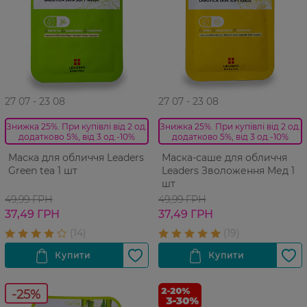
27 07 - 23 08
27 07 - 23 08
Знижка 25%. При купівлі від 2 од.
Знижка 25%. При купівлі від 2 од.
додатково 5%, від 3 од.-10%
додатково 5%, від 3 од.-10%
Маска для обличчя Leaders
Маска-саше для обличчя
Green tea 1 шт
Leaders Зволоження Мед 1
шт
49,99 ГРН
49,99 ГРН
37,49 ГРН
37,49 ГРН
-25%