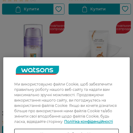
Фінальний
Фінальний
розпродаж
розпрода
Ми використовуємо файли Cookie, щоб забезпечити
правильну роботу нашого веб-сайту та надати вам
Концентрований гель
Пінка для вмивання Eunyul
максимально зручні можливості. Продовжуючи
використання нашого сайту, ви погоджуєтесь на
L'Oreal Paris Hyaluron Expert
Daily care Rice 150 мл
використання файлів Cookie. Якщо ви хочете дізнатися
більше про використання нами файлів Cookie та/або
349,99 ГРН
109,99 ГРН
змінити свої вподобання щодо файлів Cookie, будь
ласка, відвідайте сторінку
Політіка конфіденційності