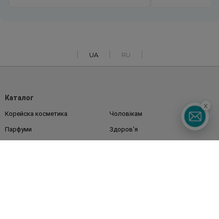
UA
RU
Каталог
x
Корейска косметика
Чоловікам
Парфуми
Здоров'я
Акції
Макіяж
Обличчя
Тіло
Подарунки
Діти
Дім
Волосся
Аксесуари
Дерматокосметика