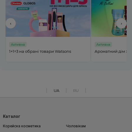
‹
›
Активна
Активна
%
1+1=3 на обрані товари Watsons
Ароматний дім з M
UA
RU
Каталог
Корейска косметика
Чоловікам