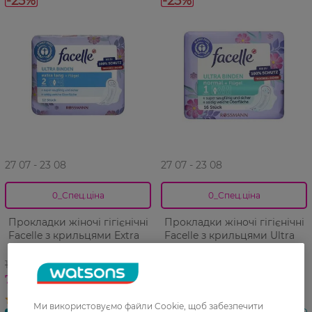
-25%
-25%
27 07 - 23 08
27 07 - 23 08
0_Спец.ціна
0_Спец.ціна
Прокладки жіночі гігієнічні
Прокладки жіночі гігієнічні
Facelle з крильцями Extra
Facelle з крильцями Ultra
long 12 шт
normal soft 16 шт
104,99 ГРН
104,99 ГРН
78,49 ГРН
78,49 ГРН
Ми використовуємо файли Cookie, щоб забезпечити