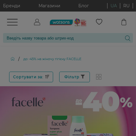
Бренди
Магазини
Блог
UA
RU
/
до -45% на жіночу гігієну FACELLE
Сортувати за:
Фільтр