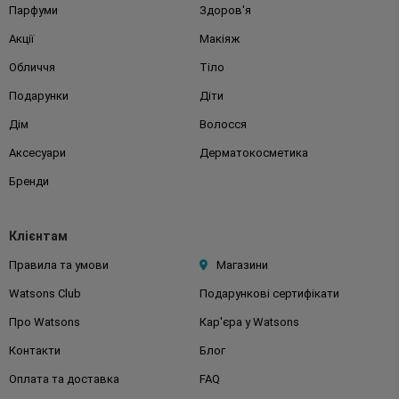
Парфуми
Здоров'я
Акції
Макіяж
Обличчя
Тіло
Подарунки
Діти
Дім
Волосся
Аксесуари
Дерматокосметика
Бренди
Клієнтам
Правила та умови
Магазини
Watsons Club
Подарункові сертифікати
Про Watsons
Кар'єра у Watsons
Контакти
Блог
Оплата та доставка
FAQ