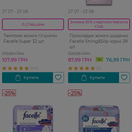
27 07 - 23 08
27 07 - 23 08
Знижка 30% з карткою Watsons
0_Спец.ціна
Club
Тампони жіночі гігієнічні
Прокладки жіночі щоденні
Facelle Super 32 шт
Facelle String&Slip чорні 28
шт
179,99 ГРН
109,99 ГРН
107,99 ГРН
87,99 ГРН
76,99 ГРН
-25%
-25%