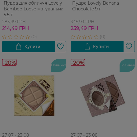
Пудра для обличчя Lovely
Пудра Lovely Banana
Bamboo Loose матувальна
Chocolate 9 г
5.5 г
285,99 ГРН
345,99 ГРН
214,49 ГРН
259,49 ГРН
-20%
-20%
Новинка
Новинка
27 07 - 23 08
27 07 - 23 08