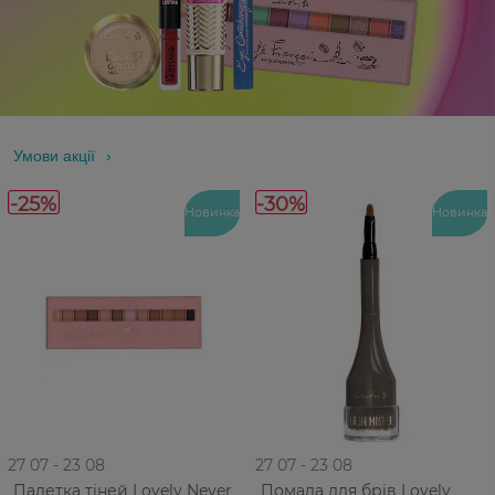
Умови акції
-25%
-30%
Новинка
Новинка
27 07 - 23 08
27 07 - 23 08
Палетка тіней Lovely Never
Помада для брів Lovely