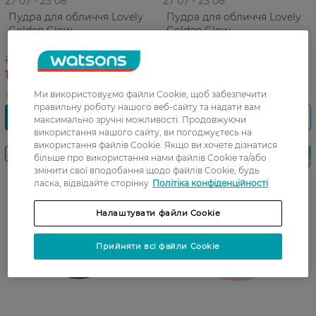
27 07 - 23 08
27 07 - 23 08
Пудра для обличчя Lovely
Пудра для обличчя Lovely
Golden Glow
Golden Glow
висвітлювальна 01 10.5 г
висвітлювальна 02 10.5 г
199,99 ГРН
199,99 ГРН
149,99 ГРН
149,99 ГРН
Ми використовуємо файли Cookie, щоб забезпечити
правильну роботу нашого веб-сайту та надати вам
максимально зручні можливості. Продовжуючи
використання нашого сайту, ви погоджуєтесь на
використання файлів Cookie. Якщо ви хочете дізнатися
-25%
-25%
більше про використання нами файлів Cookie та/або
Новинка
Новинка
змінити свої вподобання щодо файлів Cookie, будь
ласка, відвідайте сторінку
Політіка конфіденційності
Налаштувати файли Cookie
Прийняти всі файли Cookie