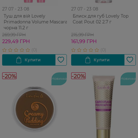
27 07 - 23 08
27 07 - 23 08
Туш для вій Lovely
Блиск для губ Lovely Top
Primadonna Volume Mascara
Coat Pout 02 2.7 г
чорна 11.2 г
269,99 ГРН
215,99 ГРН
229,49 ГРН
161,99 ГРН
-20%
-20%
Новинка
Новинка