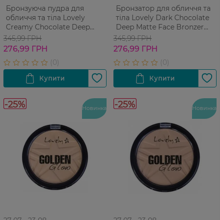
Бронзуюча пудра для
Бронзатор для обличчя та
обличчя та тіла Lovely
тіла Lovely Dark Chocolate
Creamy Chocolate Deep
Deep Matte Face Bronzer
Matte Face Bronzer
шоколадно-матовий 9 г
345,99 ГРН
345,99 ГРН
шоколадно-матовий 9 г
276,99 ГРН
276,99 ГРН
-25%
-25%
Новинка
Новинка