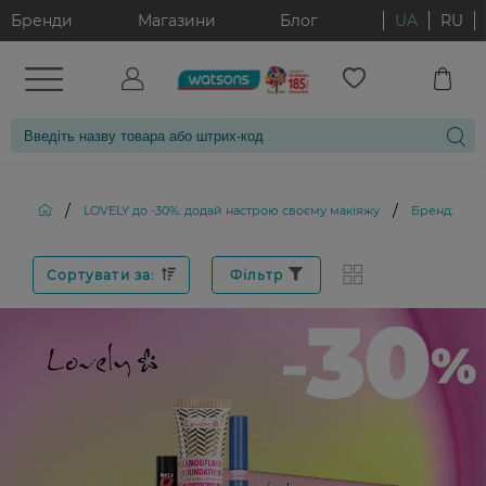
Бренди
Магазини
Блог
UA
RU
/
/
LOVELY до -30%: додай настрою своєму макіяжу
Бренд: LOV
Сортувати за:
Фільтр