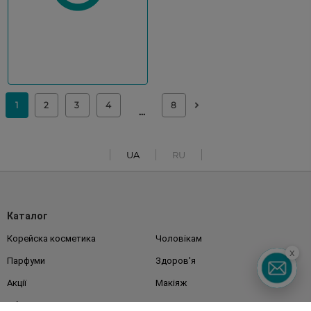
UA
RU
Каталог
Корейска косметика
Чоловікам
x
Парфуми
Здоров'я
Акції
Макіяж
Обличчя
Тіло