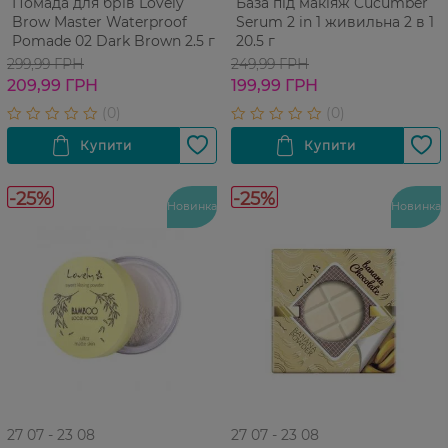
Помада для брів Lovely
База під макіяж Cucumber
Brow Master Waterproof
Serum 2 in 1 живильна 2 в 1
Pomade 02 Dark Brown 2.5 г
20.5 г
299,99 ГРН
249,99 ГРН
209,99 ГРН
199,99 ГРН
-25%
-25%
Новинка
Новинка
27 07 - 23 08
27 07 - 23 08