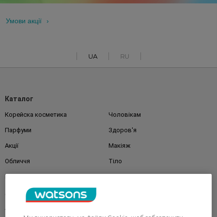
Умови акції
UA
RU
Каталог
Корейска косметика
Чоловікам
Парфуми
Здоров'я
Акції
Макіяж
Обличчя
Тіло
Подарунки
Діти
Дім
Волосся
Аксесуари
Дерматокосметика