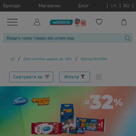
Бренди
Магазини
Блог
UA
RU
/
/
Для чистоти щодня: до -32%
Бренд: BAMBIK
Сортувати за:
Фільтр