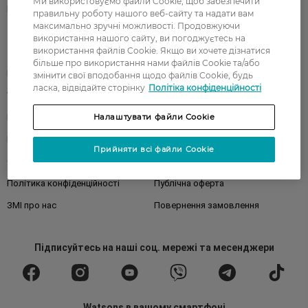
Ми використовуємо файли Cookie, щоб забезпечити
Бренди
правильну роботу нашого веб-сайту та надати вам
максимально зручні можливості. Продовжуючи
використання нашого сайту, ви погоджуєтесь на
використання файлів Cookie. Якщо ви хочете дізнатися
Клієнтам
більше про використання нами файлів Cookie та/або
Правила та умови
Магазини
змінити свої вподобання щодо файлів Cookie, будь
ласка, відвідайте сторінку
Політіка конфіденційності
Watsons Club
Подарункові сертифікати
Налаштувати файли Cookie
Про Watsons
Кар'єра у Watsons
Контакти
Блог
Прийняти всі файли Cookie
Оплата та доставка
FAQ
Політика конфіденційності
Публічна оферта
ЗМІ про нас
Повернення замовлення
Підписуйтесь
на наші соц. мережі
та месенджери
Watsons в вашому смартфоні