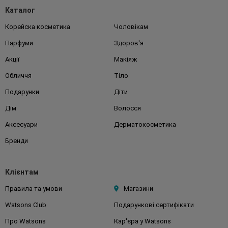
Каталог
Корейска косметика
Чоловікам
Парфуми
Здоров'я
Акції
Макіяж
Обличчя
Тіло
Подарунки
Діти
Дім
Волосся
Аксесуари
Дерматокосметика
Бренди
Клієнтам
Правила та умови
Магазини
Watsons Club
Подарункові сертифікати
Про Watsons
Кар'єра у Watsons