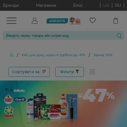
Бренди
Магазини
Блог
UA
RU
/
/
P&G для дому, краси й турботи до -47%
Бренд: TIDE
Сортувати за:
Фільтр