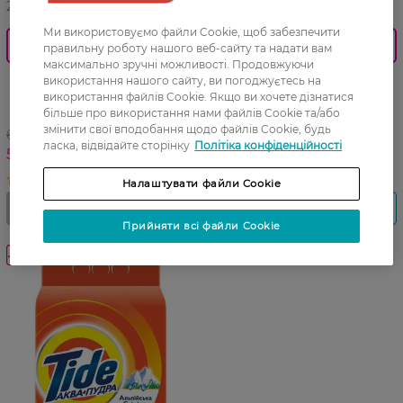
27 07 - 23 08
27 07 - 23 08
Ми використовуємо файли Cookie, щоб забезпечити
0_Спец.ціна
0_Спец.ціна
правильну роботу нашого веб-сайту та надати вам
максимально зручні можливості. Продовжуючи
Порошок для прання Tide
Пральний порошок Gala
використання нашого сайту, ви погоджуєтесь на
Аква-Пудра Color 4050 г
Аква-Пудра Альпійська
використання файлів Cookie. Якщо ви хочете дізнатися
більше про використання нами файлів Cookie та/або
Свіжість 300 г
змінити свої вподобання щодо файлів Cookie, будь
649,99 ГРН
58,99 ГРН
ласка, відвідайте сторінку
Політіка конфіденційності
514,00 ГРН
39,49 ГРН
Налаштувати файли Cookie
Прийняти всі файли Cookie
-20%