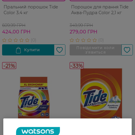
Пральний порошок Tide
Порошок для прання Tide
Color 3.4 кг
Аква-Пудра Color 2,1 кг
609,99 ГРН
349,99 ГРН
424,00 ГРН
279,00 ГРН
-21%
-33%