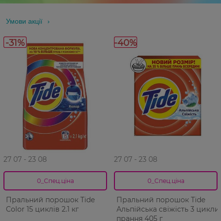
Умови акції
-31%
-40%
27 07 - 23 08
27 07 - 23 08
0_Спец.ціна
0_Спец.ціна
Пральний порошок Tide
Пральний порошок Tide
Color 15 циклів 2.1 кг
Альпійська свіжість 3 цикли
прання 405 г