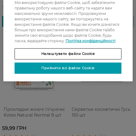
Ми використовуємо файли Cookie, щоб забезпечити
55,99 ГРН
правильну роботу нашого веб-сайту та надати вам
максимально зручні можливості. Продовжуючи
використання нашого сайту, ви погоджуєтесь на
використання файлів Cookie. Якщо ви хочете дізнатися
більше про використання нами файлів Cookie та/або
змінити свої вподобання щодо файлів Cookie, будь
Фінальний
ласка, відвідайте сторінку
Політіка конфіденційності
розпродаж
Налаштувати файли Cookie
Прийняти всі файли Cookie
Прокладки жіночі гігієнічні
Серветки косметичні Гусь
Kotex Natural Normal 8 шт
150 шт
59,99 ГРН