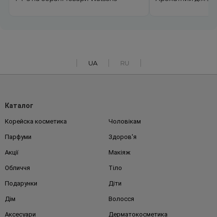
UA
RU
Каталог
Корейска косметика
Чоловікам
Парфуми
Здоров'я
Акції
Макіяж
Обличчя
Тіло
Подарунки
Діти
Дім
Волосся
Аксесуари
Дерматокосметика