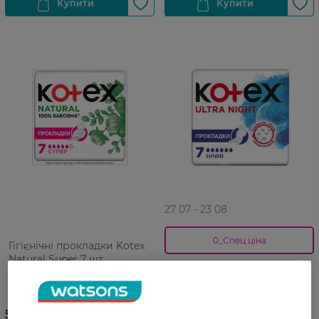
27 07 - 23 08
0_Спец.ціна
Гігієнічні прокладки Kotex
Natural Super 7 шт
Прокладки жіночі Kotex
Ультра Найт сіточка 7 шт
67,99 ГРН
55,99 ГРН