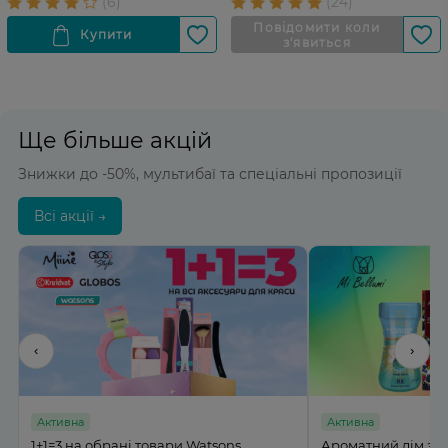
Ще більше акцій
Знижки до -50%, мультибаї та спеціальні пропозиції
Всі акції →
‹
›
Активна
Активна
%
1+1=3 на обрані товари Watsons
Ароматний дім з M