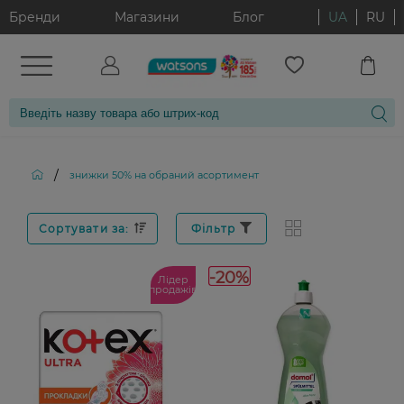
Бренди
Магазини
Блог
UA
RU
/
знижки 50% на обраний асортимент
Сортувати за:
Фільтр
-20%
Лідер
продажів