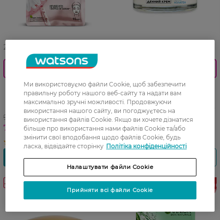
27 07 - 23 08
27 07 - 23 08
0_Спец.ціна
0_Спец.ціна
Ми використовуємо файли Cookie, щоб забезпечити
Тканинна маска для
Крем для обличчя денний
правильну роботу нашого веб-сайту та надати вам
обличчя Garnier Skin
антивіковий догляд
максимально зручні можливості. Продовжуючи
Naturals Зволоження для
Лореаль Париж Вік Експерт
використання нашого сайту, ви погоджуєтесь на
сухої та чутливої шкіри 32 г
35+ 50 мл
99,99 ГРН
339,99 ГРН
використання файлів Cookie. Якщо ви хочете дізнатися
79,99 ГРН
237,99 ГРН
більше про використання нами файлів Cookie та/або
змінити свої вподобання щодо файлів Cookie, будь
ласка, відвідайте сторінку
Політіка конфіденційності
Налаштувати файли Cookie
-30%
Фінальний
Прийняти всі файли Cookie
розпрода