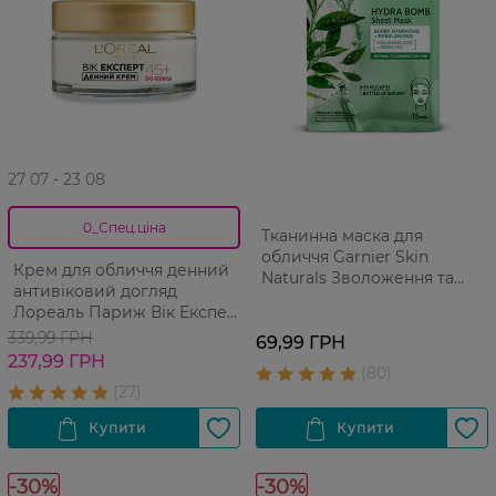
27 07 - 23 08
0_Спец.ціна
Тканинна маска для
обличчя Garnier Skin
Крем для обличчя денний
Naturals Зволоження та
антивіковий догляд
догляд для нормальної та
Лореаль Париж Вік Експерт
комбінованої шкіри 32 г
45+ 50 мл
339,99 ГРН
69,99 ГРН
237,99 ГРН
-30%
-30%