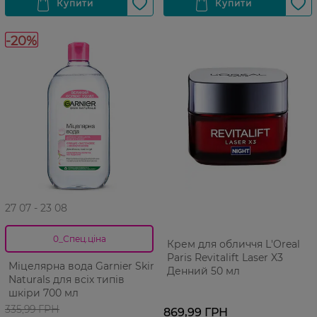
-20%
27 07 - 23 08
0_Спец.ціна
Крем для обличчя L'Oreal
Paris Revitalift Laser X3
Міцелярна вода Garnier Skin
Денний 50 мл
Naturals для всіх типів
шкіри 700 мл
335,99 ГРН
869,99 ГРН