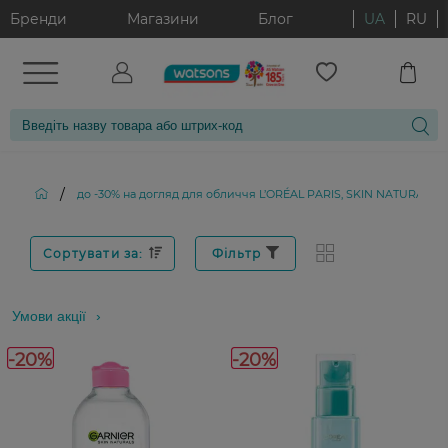
Бренди
Магазини
Блог
UA
RU
/
до -30% на догляд для обличчя L’ORÉAL PARIS, SKIN NATURALS, 
Сортувати за:
Фільтр
Умови акції
-20%
-20%