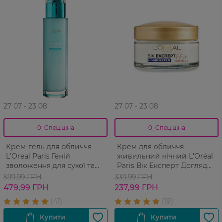
27 07 - 23 08
27 07 - 23 08
0_Спец.ціна
0_Спец.ціна
Крем-гель для обличчя
Крем для обличчя
L'Oreal Paris Геній
живильний нічний L'Oréal
зволоження для сухої та
Paris Вік Експерт Догляд
чутливої шкіри обличчя 70
проти зморшок 65+ 50 мл
599,99 ГРН
339,99 ГРН
мл
479,99 ГРН
237,99 ГРН