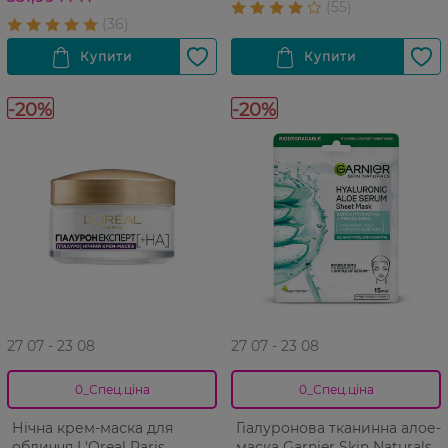
-20%
-20%
27 07 - 23 08
27 07 - 23 08
0_Спец.ціна
0_Спец.ціна
Нічна крем-маска для
Гіалуронова тканинна алое-
обличчя L'Oreal Paris
маска Garnier Skin Naturals