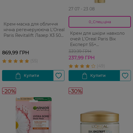
27 07 - 23 08
0_Спец.ціна
Крем-маска для обличчя
нічна регенеруююча L'Oreal
Крем для шкіри навколо
Paris Revitalift Лазер Х3 50
очей L'Оreal Paris Вік
мл
Експерт 55+
відновлювальний 15 мл
339,99 ГРН
869,99 ГРН
237,99 ГРН
-20%
-30%