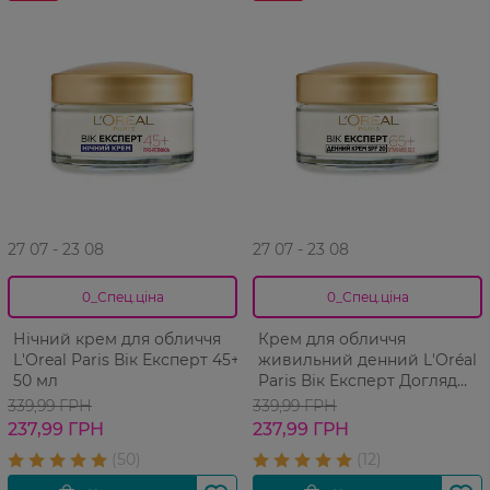
27 07 - 23 08
27 07 - 23 08
0_Спец.ціна
0_Спец.ціна
Нічний крем для обличчя
Крем для обличчя
L'Оreal Paris Вік Експерт 45+
живильний денний L'Oréal
50 мл
Paris Вік Експерт Догляд
проти зморшок 65+ 50 мл
339,99 ГРН
339,99 ГРН
237,99 ГРН
237,99 ГРН