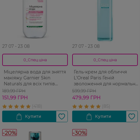
27 07 - 23 08
27 07 - 23 08
0_Спец.ціна
0_Спец.ціна
Міцелярна вода для зняття
Гель-крем для обличчя
макіяжу Garnier Skin
L'Oreal Paris Геній
Naturals для всіх типів
зволоження для нормальної
шкіри, навіть для чутливоі ​​
та комбінованої шкіри
189,99 ГРН
599,99 ГРН
шкіри 400 мл
обличчя 70 мл
151,99 ГРН
479,99 ГРН
-20%
-30%