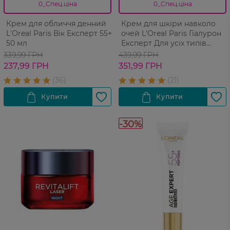
0_Спец.ціна
0_Спец.ціна
Крем для обличчя денний
Крем для шкіри навколо
L'Оreal Paris Вік Експерт 55+
очей L'Oreal Paris Гіалурон
50 мл
Експерт Для усіх типів
шкіри 15 мл
339,99 ГРН
439,99 ГРН
237,99 ГРН
351,99 ГРН
-30%