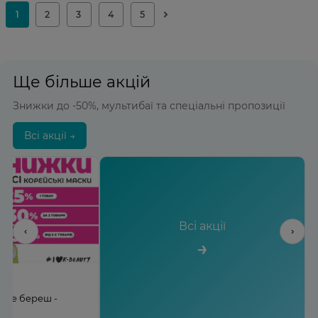
Ще більше акцій
Знижки до -50%, мультибаї та спеціальні пропозиції
Всі акції →
Всі акції
‹
›
→
льше береш -